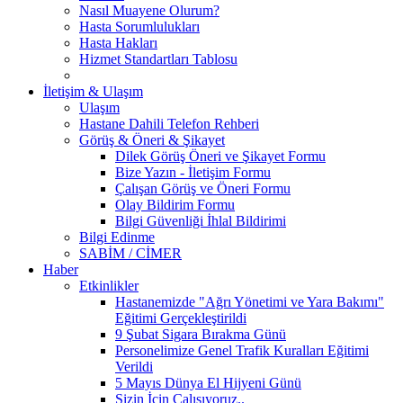
Nasıl Muayene Olurum?
Hasta Sorumlulukları
Hasta Hakları
Hizmet Standartları Tablosu
İletişim & Ulaşım
Ulaşım
Hastane Dahili Telefon Rehberi
Görüş & Öneri & Şikayet
Dilek Görüş Öneri ve Şikayet Formu
Bize Yazın - İletişim Formu
Çalışan Görüş ve Öneri Formu
Olay Bildirim Formu
Bilgi Güvenliği İhlal Bildirimi
Bilgi Edinme
SABİM / CİMER
Haber
Etkinlikler
Hastanemizde "Ağrı Yönetimi ve Yara Bakımı"
Eğitimi Gerçekleştirildi
9 Şubat Sigara Bırakma Günü
Personelimize Genel Trafik Kuralları Eğitimi
Verildi
5 Mayıs Dünya El Hijyeni Günü
Sizin İçin Çalışıyoruz..