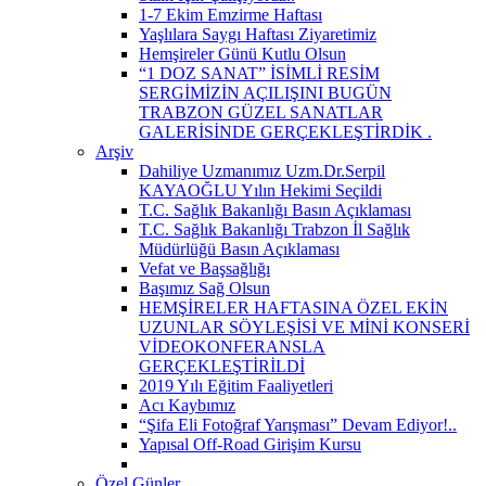
1-7 Ekim Emzirme Haftası
Yaşlılara Saygı Haftası Ziyaretimiz
Hemşireler Günü Kutlu Olsun
“1 DOZ SANAT” İSİMLİ RESİM
SERGİMİZİN AÇILIŞINI BUGÜN
TRABZON GÜZEL SANATLAR
GALERİSİNDE GERÇEKLEŞTİRDİK ​.
Arşiv
Dahiliye Uzmanımız Uzm.Dr.Serpil
KAYAOĞLU Yılın Hekimi Seçildi
T.C. Sağlık Bakanlığı Basın Açıklaması
T.C. Sağlık Bakanlığı Trabzon İl Sağlık
Müdürlüğü Basın Açıklaması
Vefat ve Başsağlığı
Başımız Sağ Olsun
HEMŞİRELER HAFTASINA ÖZEL EKİN
UZUNLAR SÖYLEŞİSİ VE MİNİ KONSERİ
VİDEOKONFERANSLA
GERÇEKLEŞTİRİLDİ
2019 Yılı Eğitim Faaliyetleri
Acı Kaybımız
“Şifa Eli Fotoğraf Yarışması” Devam Ediyor!..
Yapısal Off-Road Girişim Kursu
Özel Günler