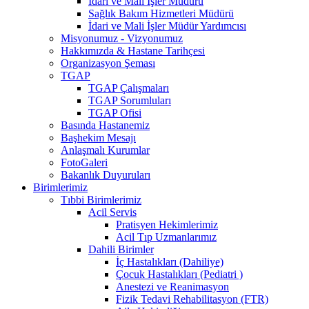
İdari ve Mali İşler Müdürü
Sağlık Bakım Hizmetleri Müdürü
İdari ve Mali İşler Müdür Yardımcısı
Misyonumuz - Vizyonumuz
Hakkımızda & Hastane Tarihçesi
Organizasyon Şeması
TGAP
TGAP Çalışmaları
TGAP Sorumluları
TGAP Ofisi
Basında Hastanemiz
Başhekim Mesajı
Anlaşmalı Kurumlar
FotoGaleri
Bakanlık Duyuruları
Birimlerimiz
Tıbbi Birimlerimiz
Acil Servis
Pratisyen Hekimlerimiz
Acil Tıp Uzmanlarımız
Dahili Birimler
İç Hastalıkları (Dahiliye)
Çocuk Hastalıkları (Pediatri )
Anestezi ve Reanimasyon
Fizik Tedavi Rehabilitasyon (FTR)