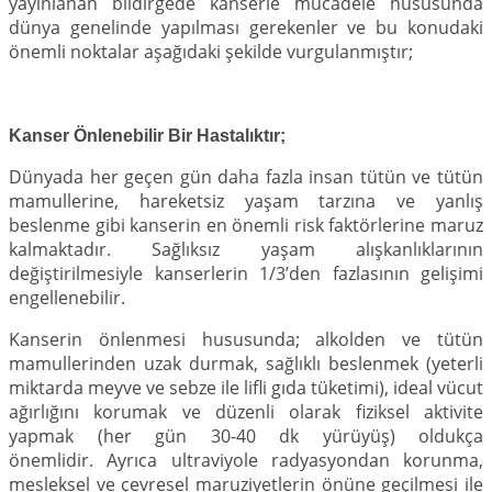
yayınlanan bildirgede kanserle mücadele hususunda
dünya genelinde yapılması gerekenler ve bu konudaki
önemli noktalar aşağıdaki şekilde vurgulanmıştır;
Kanser Önlenebilir Bir Hastalıktır;
Dünyada her geçen gün daha fazla insan tütün ve tütün
mamullerine, hareketsiz yaşam tarzına ve yanlış
beslenme gibi kanserin en önemli risk faktörlerine maruz
kalmaktadır. Sağlıksız yaşam alışkanlıklarının
değiştirilmesiyle kanserlerin 1/3’den fazlasının gelişimi
engellenebilir.
Kanserin önlenmesi hususunda; alkolden ve tütün
mamullerinden uzak durmak, sağlıklı beslenmek (yeterli
miktarda meyve ve sebze ile lifli gıda tüketimi), ideal vücut
ağırlığını korumak ve düzenli olarak fiziksel aktivite
yapmak (her gün 30-40 dk yürüyüş) oldukça
önemlidir. Ayrıca ultraviyole radyasyondan korunma,
mesleksel ve çevresel maruziyetlerin önüne geçilmesi ile