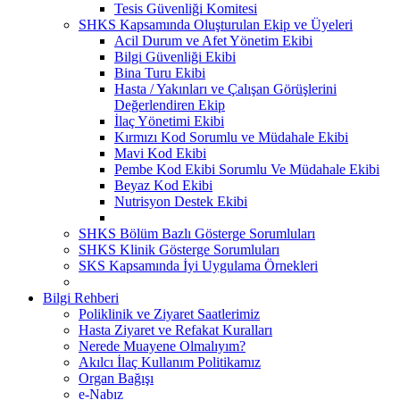
Tesis Güvenliği Komitesi
SHKS Kapsamında Oluşturulan Ekip ve Üyeleri
Acil Durum ve Afet Yönetim Ekibi
Bilgi Güvenliği Ekibi
Bina Turu Ekibi
Hasta / Yakınları ve Çalışan Görüşlerini
Değerlendiren Ekip
İlaç Yönetimi Ekibi
Kırmızı Kod Sorumlu ve Müdahale Ekibi
Mavi Kod Ekibi
Pembe Kod Ekibi Sorumlu Ve Müdahale Ekibi
Beyaz Kod Ekibi
Nutrisyon Destek Ekibi
SHKS Bölüm Bazlı Gösterge Sorumluları
SHKS Klinik Gösterge Sorumluları
SKS Kapsamında İyi Uygulama Örnekleri
Bilgi Rehberi
Poliklinik ve Ziyaret Saatlerimiz
Hasta Ziyaret ve Refakat Kuralları
Nerede Muayene Olmalıyım?
Akılcı İlaç Kullanım Politikamız
Organ Bağışı
e-Nabız