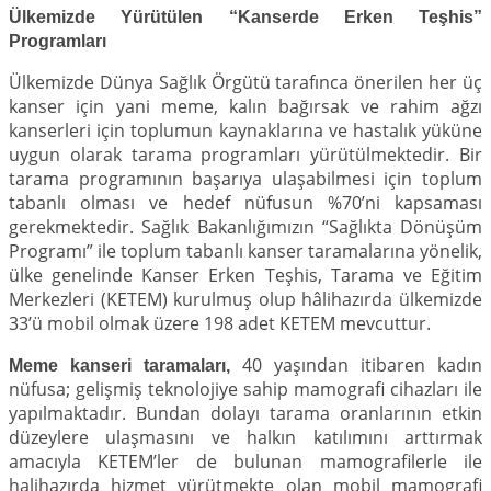
Ülkemizde Yürütülen “Kanserde Erken Teşhis”
Programları
Ülkemizde Dünya Sağlık Örgütü tarafınca önerilen her üç
kanser için yani meme, kalın bağırsak ve rahim ağzı
kanserleri için toplumun kaynaklarına ve hastalık yüküne
uygun olarak tarama programları yürütülmektedir. Bir
tarama programının başarıya ulaşabilmesi için toplum
tabanlı olması ve hedef nüfusun %70’ni kapsaması
gerekmektedir. Sağlık Bakanlığımızın “Sağlıkta Dönüşüm
Programı” ile toplum tabanlı kanser taramalarına yönelik,
ülke genelinde Kanser Erken Teşhis, Tarama ve Eğitim
Merkezleri (KETEM) kurulmuş olup hâlihazırda ülkemizde
33’ü mobil olmak üzere 198 adet KETEM mevcuttur.
40 yaşından itibaren kadın
Meme kanseri taramaları,
nüfusa; gelişmiş teknolojiye sahip mamografi cihazları ile
yapılmaktadır. Bundan dolayı tarama oranlarının etkin
düzeylere ulaşmasını ve halkın katılımını arttırmak
amacıyla KETEM’ler de bulunan mamografilerle ile
halihazırda hizmet yürütmekte olan mobil mamografi