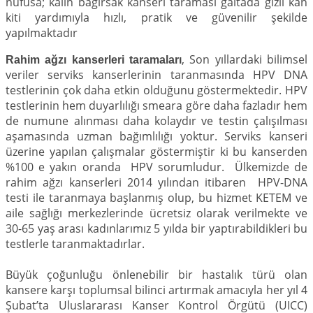
nüfusa; kalın bağırsak kanseri taraması gaitada gizli kan
kiti yardımıyla hızlı, pratik ve güvenilir şekilde
yapılmaktadır
, Son yıllardaki bilimsel
Rahim ağzı kanserleri taramaları
veriler serviks kanserlerinin taranmasında HPV DNA
testlerinin çok daha etkin olduğunu göstermektedir. HPV
testlerinin hem duyarlılığı smeara göre daha fazladır hem
de numune alınması daha kolaydır ve testin çalışılması
aşamasında uzman bağımlılığı yoktur. Serviks kanseri
üzerine yapılan çalışmalar göstermiştir ki bu kanserden
%100 e yakın oranda HPV sorumludur. Ülkemizde de
rahim ağzı kanserleri 2014 yılından itibaren HPV-DNA
testi ile taranmaya başlanmış olup, bu hizmet KETEM ve
aile sağlığı merkezlerinde ücretsiz olarak verilmekte ve
30-65 yaş arası kadınlarımız 5 yılda bir yaptırabildikleri bu
testlerle taranmaktadırlar.
Büyük çoğunluğu önlenebilir bir hastalık türü olan
kansere karşı toplumsal bilinci artırmak amacıyla her yıl 4
Şubat’ta Uluslararası Kanser Kontrol Örgütü (UICC)