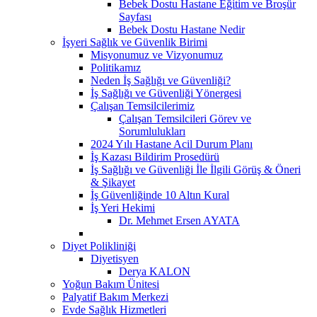
Bebek Dostu Hastane Eğitim ve Broşür
Sayfası
Bebek Dostu Hastane Nedir
İşyeri Sağlık ve Güvenlik Birimi
Misyonumuz ve Vizyonumuz
Politikamız
Neden İş Sağlığı ve Güvenliği?
İş Sağlığı ve Güvenliği Yönergesi
Çalışan Temsilcilerimiz
Çalışan Temsilcileri Görev ve
Sorumlulukları
2024 Yılı Hastane Acil Durum Planı
İş Kazası Bildirim Prosedürü
İş Sağlığı ve Güvenliği İle İlgili Görüş & Öneri
& Şikayet
İş Güvenliğinde 10 Altın Kural
İş Yeri Hekimi
Dr. Mehmet Ersen AYATA
Diyet Polikliniği
Diyetisyen
Derya KALON
Yoğun Bakım Ünitesi
Palyatif Bakım Merkezi
Evde Sağlık Hizmetleri