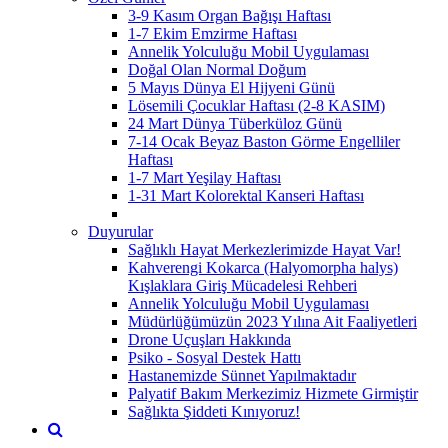
3-9 Kasım Organ Bağışı Haftası
1-7 Ekim Emzirme Haftası
Annelik Yolculuğu Mobil Uygulaması
Doğal Olan Normal Doğum
5 Mayıs Dünya El Hijyeni Günü
Lösemili Çocuklar Haftası (2-8 KASIM)
24 Mart Dünya Tüberküloz Günü
7-14 Ocak Beyaz Baston Görme Engelliler
Haftası
1-7 Mart Yeşilay Haftası
1-31 Mart Kolorektal Kanseri Haftası
Duyurular
Sağlıklı Hayat Merkezlerimizde Hayat Var!
Kahverengi Kokarca (Halyomorpha halys)
Kışlaklara Giriş Mücadelesi Rehberi
Annelik Yolculuğu Mobil Uygulaması
Müdürlüğümüzün 2023 Yılına Ait Faaliyetleri
Drone Uçuşları Hakkında
Psiko - Sosyal Destek Hattı
Hastanemizde Sünnet Yapılmaktadır
Palyatif Bakım Merkezimiz Hizmete Girmiştir
Sağlıkta Şiddeti Kınıyoruz!