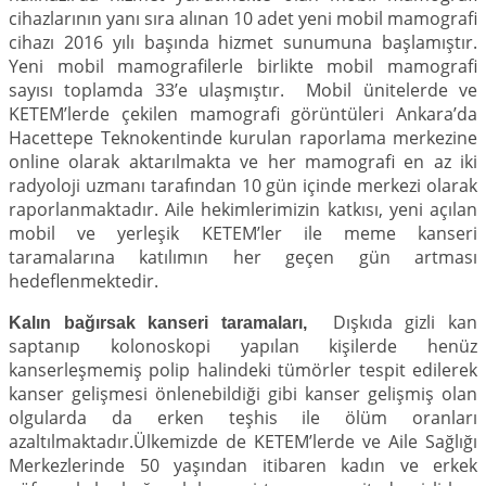
cihazlarının yanı sıra alınan 10 adet yeni mobil mamografi
cihazı 2016 yılı başında hizmet sunumuna başlamıştır.
Yeni mobil mamografilerle birlikte mobil mamografi
sayısı toplamda 33’e ulaşmıştır. Mobil ünitelerde ve
KETEM’lerde çekilen mamografi görüntüleri Ankara’da
Hacettepe Teknokentinde kurulan raporlama merkezine
online olarak aktarılmakta ve her mamografi en az iki
radyoloji uzmanı tarafından 10 gün içinde merkezi olarak
raporlanmaktadır. Aile hekimlerimizin katkısı, yeni açılan
mobil ve yerleşik KETEM’ler ile meme kanseri
taramalarına katılımın her geçen gün artması
hedeflenmektedir.
Dışkıda gizli kan
Kalın bağırsak kanseri taramaları,
saptanıp kolonoskopi yapılan kişilerde henüz
kanserleşmemiş polip halindeki tümörler tespit edilerek
kanser gelişmesi önlenebildiği gibi kanser gelişmiş olan
olgularda da erken teşhis ile ölüm oranları
azaltılmaktadır.Ülkemizde de KETEM’lerde ve Aile Sağlığı
Merkezlerinde 50 yaşından itibaren kadın ve erkek