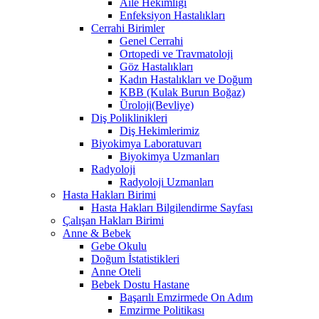
Aile Hekimliği
Enfeksiyon Hastalıkları
Cerrahi Birimler
Genel Cerrahi
Ortopedi ve Travmatoloji
Göz Hastalıkları
Kadın Hastalıkları ve Doğum
KBB (Kulak Burun Boğaz)
Üroloji(Bevliye)
Diş Poliklinikleri
Diş Hekimlerimiz
Biyokimya Laboratuvarı
Biyokimya Uzmanları
Radyoloji
Radyoloji Uzmanları
Hasta Hakları Birimi
Hasta Hakları Bilgilendirme Sayfası
Çalışan Hakları Birimi
Anne & Bebek
Gebe Okulu
Doğum İstatistikleri
Anne Oteli
Bebek Dostu Hastane
Başarılı Emzirmede On Adım
Emzirme Politikası