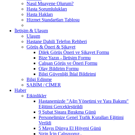
Nasıl Muayene Olurum?
Hasta Sorumlulukları
Hasta Hakları
Hizmet Standartları Tablosu
İletişim & Ulaşım
Ulaşım
Hastane Dahili Telefon Rehberi
Görüş & Öneri & Şikayet
Dilek Görüş Öneri ve Şikayet Formu
Bize Yazın - İletişim Formu
Çalışan Görüş ve Öneri Formu
Olay Bildirim Formu
Bilgi Güvenliği İhlal Bildirimi
Bilgi Edinme
SABİM / CİMER
Haber
Etkinlikler
Hastanemizde "Ağrı Yönetimi ve Yara Bakımı"
Eğitimi Gerçekleştirildi
9 Şubat Sigara Bırakma Günü
Personelimize Genel Trafik Kuralları Eğitimi
Verildi
5 Mayıs Dünya El Hijyeni Günü
Sizin İçin Çalışıyoruz..