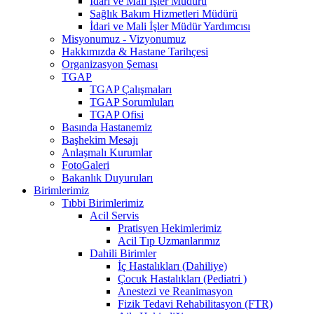
İdari ve Mali İşler Müdürü
Sağlık Bakım Hizmetleri Müdürü
İdari ve Mali İşler Müdür Yardımcısı
Misyonumuz - Vizyonumuz
Hakkımızda & Hastane Tarihçesi
Organizasyon Şeması
TGAP
TGAP Çalışmaları
TGAP Sorumluları
TGAP Ofisi
Basında Hastanemiz
Başhekim Mesajı
Anlaşmalı Kurumlar
FotoGaleri
Bakanlık Duyuruları
Birimlerimiz
Tıbbi Birimlerimiz
Acil Servis
Pratisyen Hekimlerimiz
Acil Tıp Uzmanlarımız
Dahili Birimler
İç Hastalıkları (Dahiliye)
Çocuk Hastalıkları (Pediatri )
Anestezi ve Reanimasyon
Fizik Tedavi Rehabilitasyon (FTR)