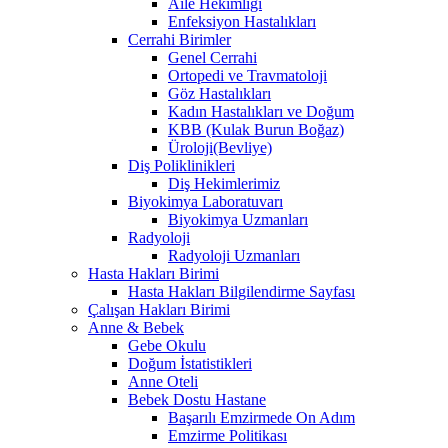
Aile Hekimliği
Enfeksiyon Hastalıkları
Cerrahi Birimler
Genel Cerrahi
Ortopedi ve Travmatoloji
Göz Hastalıkları
Kadın Hastalıkları ve Doğum
KBB (Kulak Burun Boğaz)
Üroloji(Bevliye)
Diş Poliklinikleri
Diş Hekimlerimiz
Biyokimya Laboratuvarı
Biyokimya Uzmanları
Radyoloji
Radyoloji Uzmanları
Hasta Hakları Birimi
Hasta Hakları Bilgilendirme Sayfası
Çalışan Hakları Birimi
Anne & Bebek
Gebe Okulu
Doğum İstatistikleri
Anne Oteli
Bebek Dostu Hastane
Başarılı Emzirmede On Adım
Emzirme Politikası