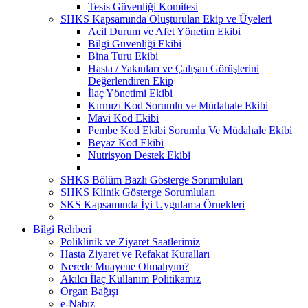
Tesis Güvenliği Komitesi
SHKS Kapsamında Oluşturulan Ekip ve Üyeleri
Acil Durum ve Afet Yönetim Ekibi
Bilgi Güvenliği Ekibi
Bina Turu Ekibi
Hasta / Yakınları ve Çalışan Görüşlerini
Değerlendiren Ekip
İlaç Yönetimi Ekibi
Kırmızı Kod Sorumlu ve Müdahale Ekibi
Mavi Kod Ekibi
Pembe Kod Ekibi Sorumlu Ve Müdahale Ekibi
Beyaz Kod Ekibi
Nutrisyon Destek Ekibi
SHKS Bölüm Bazlı Gösterge Sorumluları
SHKS Klinik Gösterge Sorumluları
SKS Kapsamında İyi Uygulama Örnekleri
Bilgi Rehberi
Poliklinik ve Ziyaret Saatlerimiz
Hasta Ziyaret ve Refakat Kuralları
Nerede Muayene Olmalıyım?
Akılcı İlaç Kullanım Politikamız
Organ Bağışı
e-Nabız