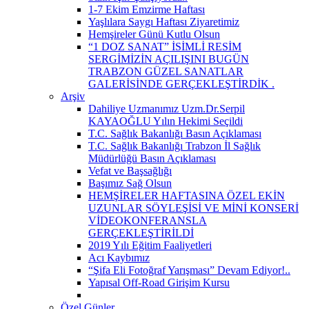
1-7 Ekim Emzirme Haftası
Yaşlılara Saygı Haftası Ziyaretimiz
Hemşireler Günü Kutlu Olsun
“1 DOZ SANAT” İSİMLİ RESİM
SERGİMİZİN AÇILIŞINI BUGÜN
TRABZON GÜZEL SANATLAR
GALERİSİNDE GERÇEKLEŞTİRDİK ​.
Arşiv
Dahiliye Uzmanımız Uzm.Dr.Serpil
KAYAOĞLU Yılın Hekimi Seçildi
T.C. Sağlık Bakanlığı Basın Açıklaması
T.C. Sağlık Bakanlığı Trabzon İl Sağlık
Müdürlüğü Basın Açıklaması
Vefat ve Başsağlığı
Başımız Sağ Olsun
HEMŞİRELER HAFTASINA ÖZEL EKİN
UZUNLAR SÖYLEŞİSİ VE MİNİ KONSERİ
VİDEOKONFERANSLA
GERÇEKLEŞTİRİLDİ
2019 Yılı Eğitim Faaliyetleri
Acı Kaybımız
“Şifa Eli Fotoğraf Yarışması” Devam Ediyor!..
Yapısal Off-Road Girişim Kursu
Özel Günler