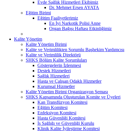
Evde Sağlık Hizmetleri Ekibimiz
Dr. Mehmet Ersen AYATA
Eğitim Birimi
Eğitim Faaliyetlerimiz
En İyi Narkotik Polisi Anne
Organ Bağışı Haftası Etkinliğimiz
Kalite Yönetim
Kalite Yönetim Birimi
Kalite ve Verimlilikten Sorumlu Başhekim Yardımcısı
Kalite ve Verimlilik Direktörü
SHKS Bölüm Kalite Sorumluları
Göstergelerin İzlenmesi
Destek Hizmetleri
Sağlık Hizmetleri
Hasta ve Çalışan Odaklı Hizmetler
Kurumsal Hizmetler
Kalite Yönetim Birimi Organizasyon Şeması
SHKS Kapsamında Oluşturulan Komite ve Üyeleri
Kan Transfüzyon Komitesi
Eğitim Komitesi
Enfeksiyon Komitesi
Hasta Güvenliği Komitesi
İş Sağlığı ve Güvenliği Kurulu
Klinik Kalite İyileştirme Komitesi