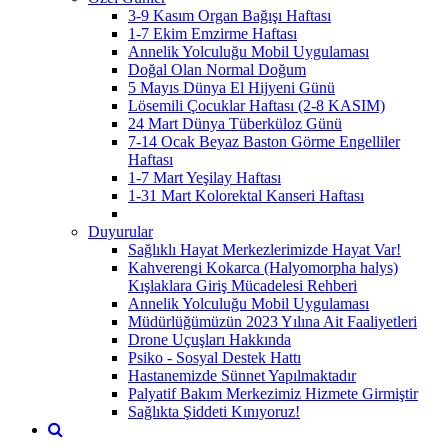
3-9 Kasım Organ Bağışı Haftası
1-7 Ekim Emzirme Haftası
Annelik Yolculuğu Mobil Uygulaması
Doğal Olan Normal Doğum
5 Mayıs Dünya El Hijyeni Günü
Lösemili Çocuklar Haftası (2-8 KASIM)
24 Mart Dünya Tüberküloz Günü
7-14 Ocak Beyaz Baston Görme Engelliler
Haftası
1-7 Mart Yeşilay Haftası
1-31 Mart Kolorektal Kanseri Haftası
Duyurular
Sağlıklı Hayat Merkezlerimizde Hayat Var!
Kahverengi Kokarca (Halyomorpha halys)
Kışlaklara Giriş Mücadelesi Rehberi
Annelik Yolculuğu Mobil Uygulaması
Müdürlüğümüzün 2023 Yılına Ait Faaliyetleri
Drone Uçuşları Hakkında
Psiko - Sosyal Destek Hattı
Hastanemizde Sünnet Yapılmaktadır
Palyatif Bakım Merkezimiz Hizmete Girmiştir
Sağlıkta Şiddeti Kınıyoruz!