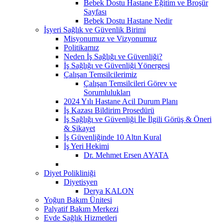
Bebek Dostu Hastane Eğitim ve Broşür
Sayfası
Bebek Dostu Hastane Nedir
İşyeri Sağlık ve Güvenlik Birimi
Misyonumuz ve Vizyonumuz
Politikamız
Neden İş Sağlığı ve Güvenliği?
İş Sağlığı ve Güvenliği Yönergesi
Çalışan Temsilcilerimiz
Çalışan Temsilcileri Görev ve
Sorumlulukları
2024 Yılı Hastane Acil Durum Planı
İş Kazası Bildirim Prosedürü
İş Sağlığı ve Güvenliği İle İlgili Görüş & Öneri
& Şikayet
İş Güvenliğinde 10 Altın Kural
İş Yeri Hekimi
Dr. Mehmet Ersen AYATA
Diyet Polikliniği
Diyetisyen
Derya KALON
Yoğun Bakım Ünitesi
Palyatif Bakım Merkezi
Evde Sağlık Hizmetleri