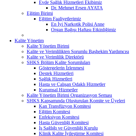
Evde Sağlık Hizmetleri Ekibimiz
Dr. Mehmet Ersen AYATA
Eğitim Birimi
Eğitim Faaliyetlerimiz
En İyi Narkotik Polisi Anne
Organ Bağışı Haftası Etkinliğimiz
Kalite Yönetim
Kalite Yönetim Birimi
Kalite ve Verimlilikten Sorumlu Başhekim Yardımcısı
Kalite ve Verimlilik Direktörü
SHKS Bölüm Kalite Sorumluları
Göstergelerin İzlenmesi
Destek Hizmetleri
Sağlık Hizmetleri
Hasta ve Çalışan Odaklı Hizmetler
Kurumsal Hizmetler
Kalite Yönetim Birimi Organizasyon Şeması
SHKS Kapsamında Oluşturulan Komite ve Üyeleri
Kan Transfüzyon Komitesi
Eğitim Komitesi
Enfeksiyon Komitesi
Hasta Güvenliği Komitesi
İş Sağlığı ve Güvenliği Kurulu
Klinik Kalite İyileştirme Komitesi