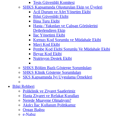
Tesis Güvenliği Komitesi
SHKS Kapsamında Oluşturulan Ekip ve Üyeleri
Acil Durum ve Afet Yönetim Ekibi
Bilgi Güvenliği Ekibi
Bina Turu Ekibi
Hasta / Yakınları ve Çalışan Görüşlerini
Değerlendiren Ekip
İlaç Yönetimi Ekibi
Kırmızı Kod Sorumlu ve Müdahale Ekibi
Mavi Kod Ekibi
Pembe Kod Ekibi Sorumlu Ve Müdahale Ekibi
Beyaz Kod Ekibi
Nutrisyon Destek Ekibi
SHKS Bölüm Bazlı Gösterge Sorumluları
SHKS Klinik Gösterge Sorumluları
SKS Kapsamında İyi Uygulama Örnekleri
Bilgi Rehberi
Poliklinik ve Ziyaret Saatlerimiz
Hasta Ziyaret ve Refakat Kuralları
Nerede Muayene Olmalıyım?
Akılcı İlaç Kullanım Politikamız
Organ Bağışı
e-Nabız