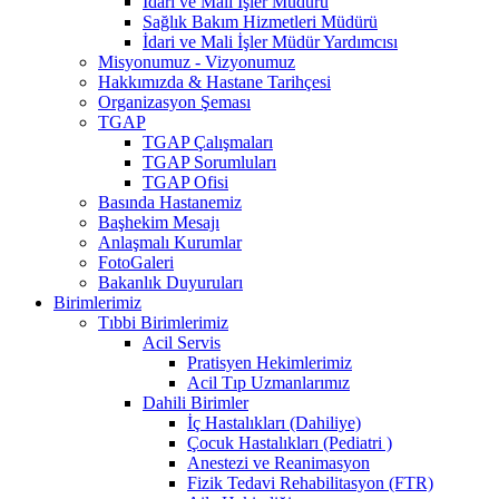
İdari ve Mali İşler Müdürü
Sağlık Bakım Hizmetleri Müdürü
İdari ve Mali İşler Müdür Yardımcısı
Misyonumuz - Vizyonumuz
Hakkımızda & Hastane Tarihçesi
Organizasyon Şeması
TGAP
TGAP Çalışmaları
TGAP Sorumluları
TGAP Ofisi
Basında Hastanemiz
Başhekim Mesajı
Anlaşmalı Kurumlar
FotoGaleri
Bakanlık Duyuruları
Birimlerimiz
Tıbbi Birimlerimiz
Acil Servis
Pratisyen Hekimlerimiz
Acil Tıp Uzmanlarımız
Dahili Birimler
İç Hastalıkları (Dahiliye)
Çocuk Hastalıkları (Pediatri )
Anestezi ve Reanimasyon
Fizik Tedavi Rehabilitasyon (FTR)