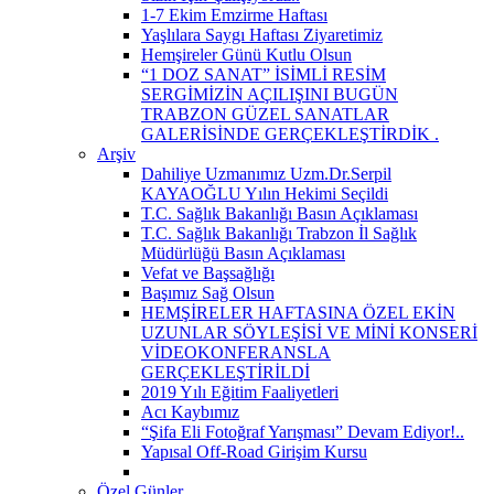
1-7 Ekim Emzirme Haftası
Yaşlılara Saygı Haftası Ziyaretimiz
Hemşireler Günü Kutlu Olsun
“1 DOZ SANAT” İSİMLİ RESİM
SERGİMİZİN AÇILIŞINI BUGÜN
TRABZON GÜZEL SANATLAR
GALERİSİNDE GERÇEKLEŞTİRDİK ​.
Arşiv
Dahiliye Uzmanımız Uzm.Dr.Serpil
KAYAOĞLU Yılın Hekimi Seçildi
T.C. Sağlık Bakanlığı Basın Açıklaması
T.C. Sağlık Bakanlığı Trabzon İl Sağlık
Müdürlüğü Basın Açıklaması
Vefat ve Başsağlığı
Başımız Sağ Olsun
HEMŞİRELER HAFTASINA ÖZEL EKİN
UZUNLAR SÖYLEŞİSİ VE MİNİ KONSERİ
VİDEOKONFERANSLA
GERÇEKLEŞTİRİLDİ
2019 Yılı Eğitim Faaliyetleri
Acı Kaybımız
“Şifa Eli Fotoğraf Yarışması” Devam Ediyor!..
Yapısal Off-Road Girişim Kursu
Özel Günler