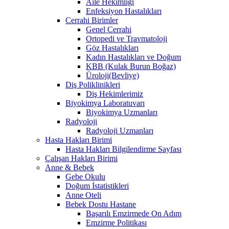
Aile Hekimliği
Enfeksiyon Hastalıkları
Cerrahi Birimler
Genel Cerrahi
Ortopedi ve Travmatoloji
Göz Hastalıkları
Kadın Hastalıkları ve Doğum
KBB (Kulak Burun Boğaz)
Üroloji(Bevliye)
Diş Poliklinikleri
Diş Hekimlerimiz
Biyokimya Laboratuvarı
Biyokimya Uzmanları
Radyoloji
Radyoloji Uzmanları
Hasta Hakları Birimi
Hasta Hakları Bilgilendirme Sayfası
Çalışan Hakları Birimi
Anne & Bebek
Gebe Okulu
Doğum İstatistikleri
Anne Oteli
Bebek Dostu Hastane
Başarılı Emzirmede On Adım
Emzirme Politikası