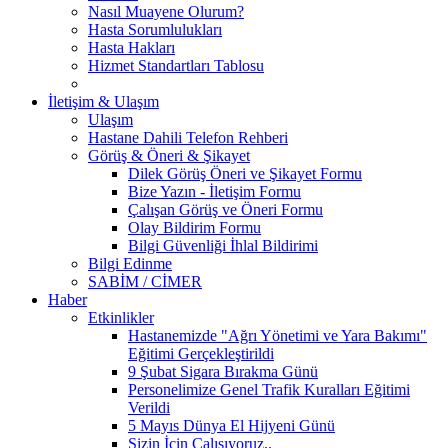
Nasıl Muayene Olurum?
Hasta Sorumlulukları
Hasta Hakları
Hizmet Standartları Tablosu
İletişim & Ulaşım
Ulaşım
Hastane Dahili Telefon Rehberi
Görüş & Öneri & Şikayet
Dilek Görüş Öneri ve Şikayet Formu
Bize Yazın - İletişim Formu
Çalışan Görüş ve Öneri Formu
Olay Bildirim Formu
Bilgi Güvenliği İhlal Bildirimi
Bilgi Edinme
SABİM / CİMER
Haber
Etkinlikler
Hastanemizde "Ağrı Yönetimi ve Yara Bakımı"
Eğitimi Gerçekleştirildi
9 Şubat Sigara Bırakma Günü
Personelimize Genel Trafik Kuralları Eğitimi
Verildi
5 Mayıs Dünya El Hijyeni Günü
Sizin İçin Çalışıyoruz..