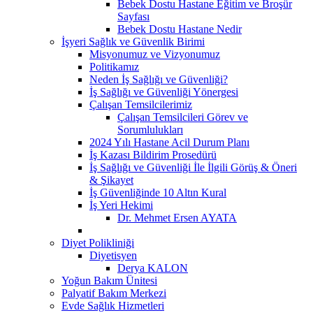
Bebek Dostu Hastane Eğitim ve Broşür
Sayfası
Bebek Dostu Hastane Nedir
İşyeri Sağlık ve Güvenlik Birimi
Misyonumuz ve Vizyonumuz
Politikamız
Neden İş Sağlığı ve Güvenliği?
İş Sağlığı ve Güvenliği Yönergesi
Çalışan Temsilcilerimiz
Çalışan Temsilcileri Görev ve
Sorumlulukları
2024 Yılı Hastane Acil Durum Planı
İş Kazası Bildirim Prosedürü
İş Sağlığı ve Güvenliği İle İlgili Görüş & Öneri
& Şikayet
İş Güvenliğinde 10 Altın Kural
İş Yeri Hekimi
Dr. Mehmet Ersen AYATA
Diyet Polikliniği
Diyetisyen
Derya KALON
Yoğun Bakım Ünitesi
Palyatif Bakım Merkezi
Evde Sağlık Hizmetleri