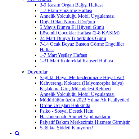
3-9 Kasım Organ Bağışı Haftası
1-7 Ekim Emzirme Haftası
Annelik Yolculuğu Mobil Uygulaması
Doğal Olan Normal Doğum
5 Mayıs Dünya El Hijyeni Günü
Lösemili Çocuklar Haftası (2-8 KASIM)
24 Mart Dünya Tüberküloz Günü
7-14 Ocak Beyaz Baston Görme Engelliler
Haftası
1-7 Mart Yeşilay Haftası
1-31 Mart Kolorektal Kanseri Haftası
Duyurular
Sağlıklı Hayat Merkezlerimizde Hayat Var!
Kahverengi Kokarca (Halyomorpha halys)
Kışlaklara Giriş Mücadelesi Rehberi
Annelik Yolculuğu Mobil Uygulaması
Müdürlüğümüzün 2023 Yılına Ait Faaliyetleri
Drone Uçuşları Hakkında
Psiko - Sosyal Destek Hattı
Hastanemizde Sünnet Yapılmaktadır
Palyatif Bakım Merkezimiz Hizmete Girmiştir
Sağlıkta Şiddeti Kınıyoruz!