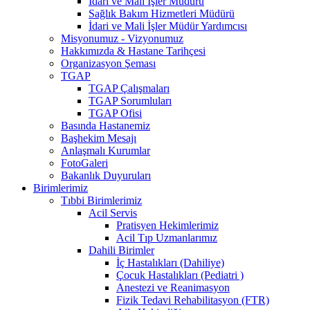
İdari ve Mali İşler Müdürü
Sağlık Bakım Hizmetleri Müdürü
İdari ve Mali İşler Müdür Yardımcısı
Misyonumuz - Vizyonumuz
Hakkımızda & Hastane Tarihçesi
Organizasyon Şeması
TGAP
TGAP Çalışmaları
TGAP Sorumluları
TGAP Ofisi
Basında Hastanemiz
Başhekim Mesajı
Anlaşmalı Kurumlar
FotoGaleri
Bakanlık Duyuruları
Birimlerimiz
Tıbbi Birimlerimiz
Acil Servis
Pratisyen Hekimlerimiz
Acil Tıp Uzmanlarımız
Dahili Birimler
İç Hastalıkları (Dahiliye)
Çocuk Hastalıkları (Pediatri )
Anestezi ve Reanimasyon
Fizik Tedavi Rehabilitasyon (FTR)