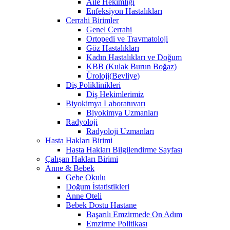
Aile Hekimliği
Enfeksiyon Hastalıkları
Cerrahi Birimler
Genel Cerrahi
Ortopedi ve Travmatoloji
Göz Hastalıkları
Kadın Hastalıkları ve Doğum
KBB (Kulak Burun Boğaz)
Üroloji(Bevliye)
Diş Poliklinikleri
Diş Hekimlerimiz
Biyokimya Laboratuvarı
Biyokimya Uzmanları
Radyoloji
Radyoloji Uzmanları
Hasta Hakları Birimi
Hasta Hakları Bilgilendirme Sayfası
Çalışan Hakları Birimi
Anne & Bebek
Gebe Okulu
Doğum İstatistikleri
Anne Oteli
Bebek Dostu Hastane
Başarılı Emzirmede On Adım
Emzirme Politikası