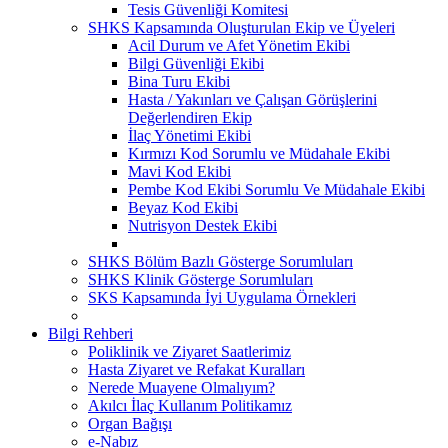
Tesis Güvenliği Komitesi
SHKS Kapsamında Oluşturulan Ekip ve Üyeleri
Acil Durum ve Afet Yönetim Ekibi
Bilgi Güvenliği Ekibi
Bina Turu Ekibi
Hasta / Yakınları ve Çalışan Görüşlerini
Değerlendiren Ekip
İlaç Yönetimi Ekibi
Kırmızı Kod Sorumlu ve Müdahale Ekibi
Mavi Kod Ekibi
Pembe Kod Ekibi Sorumlu Ve Müdahale Ekibi
Beyaz Kod Ekibi
Nutrisyon Destek Ekibi
SHKS Bölüm Bazlı Gösterge Sorumluları
SHKS Klinik Gösterge Sorumluları
SKS Kapsamında İyi Uygulama Örnekleri
Bilgi Rehberi
Poliklinik ve Ziyaret Saatlerimiz
Hasta Ziyaret ve Refakat Kuralları
Nerede Muayene Olmalıyım?
Akılcı İlaç Kullanım Politikamız
Organ Bağışı
e-Nabız