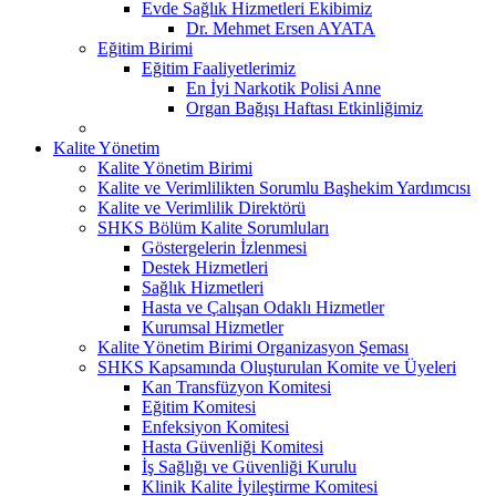
Evde Sağlık Hizmetleri Ekibimiz
Dr. Mehmet Ersen AYATA
Eğitim Birimi
Eğitim Faaliyetlerimiz
En İyi Narkotik Polisi Anne
Organ Bağışı Haftası Etkinliğimiz
Kalite Yönetim
Kalite Yönetim Birimi
Kalite ve Verimlilikten Sorumlu Başhekim Yardımcısı
Kalite ve Verimlilik Direktörü
SHKS Bölüm Kalite Sorumluları
Göstergelerin İzlenmesi
Destek Hizmetleri
Sağlık Hizmetleri
Hasta ve Çalışan Odaklı Hizmetler
Kurumsal Hizmetler
Kalite Yönetim Birimi Organizasyon Şeması
SHKS Kapsamında Oluşturulan Komite ve Üyeleri
Kan Transfüzyon Komitesi
Eğitim Komitesi
Enfeksiyon Komitesi
Hasta Güvenliği Komitesi
İş Sağlığı ve Güvenliği Kurulu
Klinik Kalite İyileştirme Komitesi