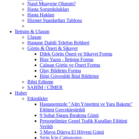
Nasıl Muayene Olurum?
Hasta Sorumlulukları
Hasta Hakları
Hizmet Standartları Tablosu
İletişim & Ulaşım
Ulaşım
Hastane Dahili Telefon Rehberi
Görüş & Öneri & Şikayet
Dilek Görüş Öneri ve Şikayet Formu
Bize Yazın - İletişim Formu
Çalışan Görüş ve Öneri Formu
Olay Bildirim Formu
Bilgi Güvenliği İhlal Bildirimi
Bilgi Edinme
SABİM / CİMER
Haber
Etkinlikler
Hastanemizde "Ağrı Yönetimi ve Yara Bakımı"
Eğitimi Gerçekleştirildi
9 Şubat Sigara Bırakma Günü
Personelimize Genel Trafik Kuralları Eğitimi
Verildi
5 Mayıs Dünya El Hijyeni Günü
Sizin İçin Çalışıyoruz..