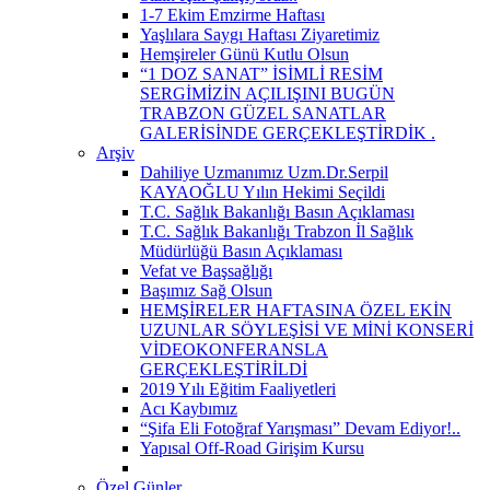
1-7 Ekim Emzirme Haftası
Yaşlılara Saygı Haftası Ziyaretimiz
Hemşireler Günü Kutlu Olsun
“1 DOZ SANAT” İSİMLİ RESİM
SERGİMİZİN AÇILIŞINI BUGÜN
TRABZON GÜZEL SANATLAR
GALERİSİNDE GERÇEKLEŞTİRDİK ​.
Arşiv
Dahiliye Uzmanımız Uzm.Dr.Serpil
KAYAOĞLU Yılın Hekimi Seçildi
T.C. Sağlık Bakanlığı Basın Açıklaması
T.C. Sağlık Bakanlığı Trabzon İl Sağlık
Müdürlüğü Basın Açıklaması
Vefat ve Başsağlığı
Başımız Sağ Olsun
HEMŞİRELER HAFTASINA ÖZEL EKİN
UZUNLAR SÖYLEŞİSİ VE MİNİ KONSERİ
VİDEOKONFERANSLA
GERÇEKLEŞTİRİLDİ
2019 Yılı Eğitim Faaliyetleri
Acı Kaybımız
“Şifa Eli Fotoğraf Yarışması” Devam Ediyor!..
Yapısal Off-Road Girişim Kursu
Özel Günler