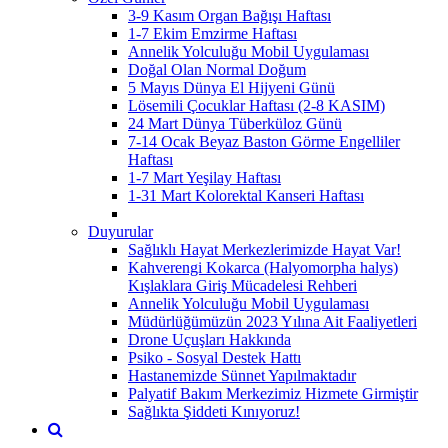
3-9 Kasım Organ Bağışı Haftası
1-7 Ekim Emzirme Haftası
Annelik Yolculuğu Mobil Uygulaması
Doğal Olan Normal Doğum
5 Mayıs Dünya El Hijyeni Günü
Lösemili Çocuklar Haftası (2-8 KASIM)
24 Mart Dünya Tüberküloz Günü
7-14 Ocak Beyaz Baston Görme Engelliler
Haftası
1-7 Mart Yeşilay Haftası
1-31 Mart Kolorektal Kanseri Haftası
Duyurular
Sağlıklı Hayat Merkezlerimizde Hayat Var!
Kahverengi Kokarca (Halyomorpha halys)
Kışlaklara Giriş Mücadelesi Rehberi
Annelik Yolculuğu Mobil Uygulaması
Müdürlüğümüzün 2023 Yılına Ait Faaliyetleri
Drone Uçuşları Hakkında
Psiko - Sosyal Destek Hattı
Hastanemizde Sünnet Yapılmaktadır
Palyatif Bakım Merkezimiz Hizmete Girmiştir
Sağlıkta Şiddeti Kınıyoruz!