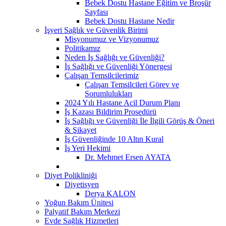
Bebek Dostu Hastane Eğitim ve Broşür
Sayfası
Bebek Dostu Hastane Nedir
İşyeri Sağlık ve Güvenlik Birimi
Misyonumuz ve Vizyonumuz
Politikamız
Neden İş Sağlığı ve Güvenliği?
İş Sağlığı ve Güvenliği Yönergesi
Çalışan Temsilcilerimiz
Çalışan Temsilcileri Görev ve
Sorumlulukları
2024 Yılı Hastane Acil Durum Planı
İş Kazası Bildirim Prosedürü
İş Sağlığı ve Güvenliği İle İlgili Görüş & Öneri
& Şikayet
İş Güvenliğinde 10 Altın Kural
İş Yeri Hekimi
Dr. Mehmet Ersen AYATA
Diyet Polikliniği
Diyetisyen
Derya KALON
Yoğun Bakım Ünitesi
Palyatif Bakım Merkezi
Evde Sağlık Hizmetleri