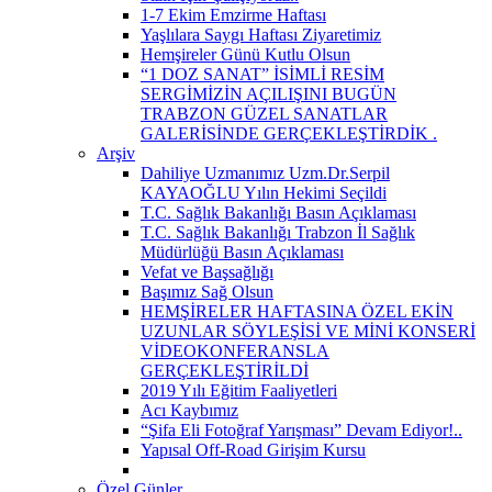
1-7 Ekim Emzirme Haftası
Yaşlılara Saygı Haftası Ziyaretimiz
Hemşireler Günü Kutlu Olsun
“1 DOZ SANAT” İSİMLİ RESİM
SERGİMİZİN AÇILIŞINI BUGÜN
TRABZON GÜZEL SANATLAR
GALERİSİNDE GERÇEKLEŞTİRDİK ​.
Arşiv
Dahiliye Uzmanımız Uzm.Dr.Serpil
KAYAOĞLU Yılın Hekimi Seçildi
T.C. Sağlık Bakanlığı Basın Açıklaması
T.C. Sağlık Bakanlığı Trabzon İl Sağlık
Müdürlüğü Basın Açıklaması
Vefat ve Başsağlığı
Başımız Sağ Olsun
HEMŞİRELER HAFTASINA ÖZEL EKİN
UZUNLAR SÖYLEŞİSİ VE MİNİ KONSERİ
VİDEOKONFERANSLA
GERÇEKLEŞTİRİLDİ
2019 Yılı Eğitim Faaliyetleri
Acı Kaybımız
“Şifa Eli Fotoğraf Yarışması” Devam Ediyor!..
Yapısal Off-Road Girişim Kursu
Özel Günler