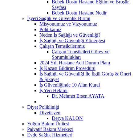
Bebek Dostu Hastane Eğitim ve Broşür
Sayfası
Bebek Dostu Hastane Nedir
İşyeri Sağlık ve Güvenlik Birimi
Misyonumuz ve Vizyonumuz
Politikamız
Neden İş Sağlığı ve Güvenliği?
İş Sağlığı ve Güvenliği Yönergesi
Çalışan Temsilcilerimiz
Çalışan Temsilcileri Görev ve
Sorumlulukları
2024 Yılı Hastane Acil Durum Planı
İş Kazası Bildirim Prosedürü
İş Sağlığı ve Güvenliği İle İlgili Görüş & Öneri
& Şikayet
İş Güvenliğinde 10 Altın Kural
İş Yeri Hekimi
Dr. Mehmet Ersen AYATA
Diyet Polikliniği
Diyetisyen
Derya KALON
Yoğun Bakım Ünitesi
Palyatif Bakım Merkezi
Evde Sağlık Hizmetleri