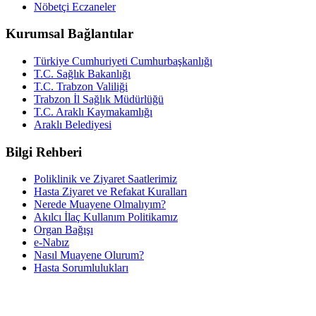
Nöbetçi Eczaneler
Kurumsal Bağlantılar
Türkiye Cumhuriyeti Cumhurbaşkanlığı
T.C. Sağlık Bakanlığı
T.C. Trabzon Valiliği
Trabzon İl Sağlık Müdürlüğü
T.C. Araklı Kaymakamlığı
Araklı Belediyesi
Bilgi Rehberi
Poliklinik ve Ziyaret Saatlerimiz
Hasta Ziyaret ve Refakat Kuralları
Nerede Muayene Olmalıyım?
Akılcı İlaç Kullanım Politikamız
Organ Bağışı
e-Nabız
Nasıl Muayene Olurum?
Hasta Sorumlulukları