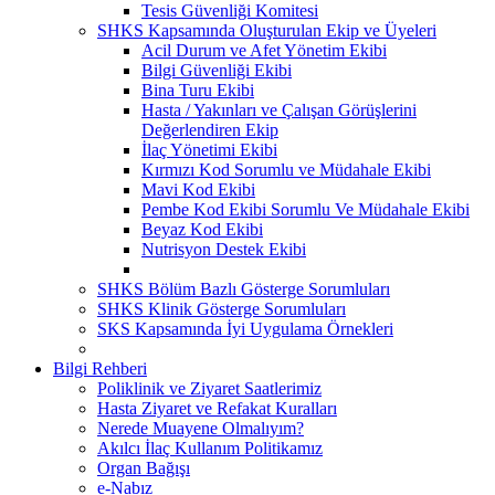
Tesis Güvenliği Komitesi
SHKS Kapsamında Oluşturulan Ekip ve Üyeleri
Acil Durum ve Afet Yönetim Ekibi
Bilgi Güvenliği Ekibi
Bina Turu Ekibi
Hasta / Yakınları ve Çalışan Görüşlerini
Değerlendiren Ekip
İlaç Yönetimi Ekibi
Kırmızı Kod Sorumlu ve Müdahale Ekibi
Mavi Kod Ekibi
Pembe Kod Ekibi Sorumlu Ve Müdahale Ekibi
Beyaz Kod Ekibi
Nutrisyon Destek Ekibi
SHKS Bölüm Bazlı Gösterge Sorumluları
SHKS Klinik Gösterge Sorumluları
SKS Kapsamında İyi Uygulama Örnekleri
Bilgi Rehberi
Poliklinik ve Ziyaret Saatlerimiz
Hasta Ziyaret ve Refakat Kuralları
Nerede Muayene Olmalıyım?
Akılcı İlaç Kullanım Politikamız
Organ Bağışı
e-Nabız