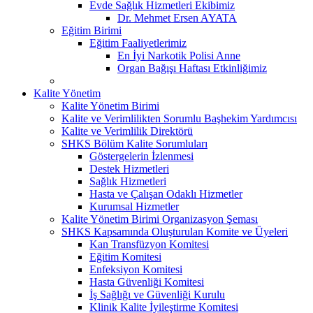
Evde Sağlık Hizmetleri Ekibimiz
Dr. Mehmet Ersen AYATA
Eğitim Birimi
Eğitim Faaliyetlerimiz
En İyi Narkotik Polisi Anne
Organ Bağışı Haftası Etkinliğimiz
Kalite Yönetim
Kalite Yönetim Birimi
Kalite ve Verimlilikten Sorumlu Başhekim Yardımcısı
Kalite ve Verimlilik Direktörü
SHKS Bölüm Kalite Sorumluları
Göstergelerin İzlenmesi
Destek Hizmetleri
Sağlık Hizmetleri
Hasta ve Çalışan Odaklı Hizmetler
Kurumsal Hizmetler
Kalite Yönetim Birimi Organizasyon Şeması
SHKS Kapsamında Oluşturulan Komite ve Üyeleri
Kan Transfüzyon Komitesi
Eğitim Komitesi
Enfeksiyon Komitesi
Hasta Güvenliği Komitesi
İş Sağlığı ve Güvenliği Kurulu
Klinik Kalite İyileştirme Komitesi