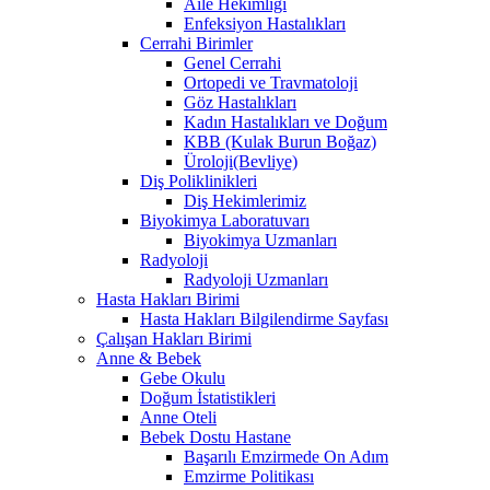
Aile Hekimliği
Enfeksiyon Hastalıkları
Cerrahi Birimler
Genel Cerrahi
Ortopedi ve Travmatoloji
Göz Hastalıkları
Kadın Hastalıkları ve Doğum
KBB (Kulak Burun Boğaz)
Üroloji(Bevliye)
Diş Poliklinikleri
Diş Hekimlerimiz
Biyokimya Laboratuvarı
Biyokimya Uzmanları
Radyoloji
Radyoloji Uzmanları
Hasta Hakları Birimi
Hasta Hakları Bilgilendirme Sayfası
Çalışan Hakları Birimi
Anne & Bebek
Gebe Okulu
Doğum İstatistikleri
Anne Oteli
Bebek Dostu Hastane
Başarılı Emzirmede On Adım
Emzirme Politikası