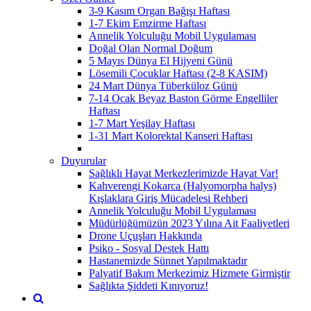
3-9 Kasım Organ Bağışı Haftası
1-7 Ekim Emzirme Haftası
Annelik Yolculuğu Mobil Uygulaması
Doğal Olan Normal Doğum
5 Mayıs Dünya El Hijyeni Günü
Lösemili Çocuklar Haftası (2-8 KASIM)
24 Mart Dünya Tüberküloz Günü
7-14 Ocak Beyaz Baston Görme Engelliler
Haftası
1-7 Mart Yeşilay Haftası
1-31 Mart Kolorektal Kanseri Haftası
Duyurular
Sağlıklı Hayat Merkezlerimizde Hayat Var!
Kahverengi Kokarca (Halyomorpha halys)
Kışlaklara Giriş Mücadelesi Rehberi
Annelik Yolculuğu Mobil Uygulaması
Müdürlüğümüzün 2023 Yılına Ait Faaliyetleri
Drone Uçuşları Hakkında
Psiko - Sosyal Destek Hattı
Hastanemizde Sünnet Yapılmaktadır
Palyatif Bakım Merkezimiz Hizmete Girmiştir
Sağlıkta Şiddeti Kınıyoruz!