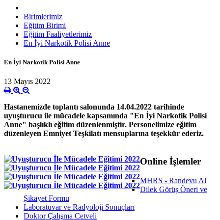
Birimlerimiz
Eğitim Birimi
Eğitim Faaliyetlerimiz
En İyi Narkotik Polisi Anne
En İyi Narkotik Polisi Anne
13 Mayıs 2022
Hastanemizde toplantı salonunda 14.04.2022 tarihinde
uyuşturucu ile mücadele kapsamında "En İyi Narkotik Polisi
Anne" başlıklı eğitim düzenlenmiştir. Personelimize eğitim
düzenleyen Emniyet Teşkilatı mensuplarına teşekkür ederiz.
Online İşlemler
MHRS - Randevu Al
Dilek Görüş Öneri ve
Şikayet Formu
Laboratuvar ve Radyoloji Sonuçları
Doktor Çalışma Cetveli