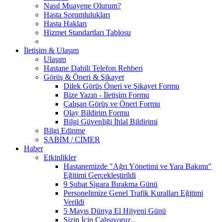
Nasıl Muayene Olurum?
Hasta Sorumlulukları
Hasta Hakları
Hizmet Standartları Tablosu
İletişim & Ulaşım
Ulaşım
Hastane Dahili Telefon Rehberi
Görüş & Öneri & Şikayet
Dilek Görüş Öneri ve Şikayet Formu
Bize Yazın - İletişim Formu
Çalışan Görüş ve Öneri Formu
Olay Bildirim Formu
Bilgi Güvenliği İhlal Bildirimi
Bilgi Edinme
SABİM / CİMER
Haber
Etkinlikler
Hastanemizde "Ağrı Yönetimi ve Yara Bakımı"
Eğitimi Gerçekleştirildi
9 Şubat Sigara Bırakma Günü
Personelimize Genel Trafik Kuralları Eğitimi
Verildi
5 Mayıs Dünya El Hijyeni Günü
Sizin İçin Çalışıyoruz..