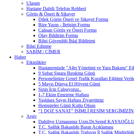
Ulaşım
Hastane Dahili Telefon Rehberi
Görüş & Öneri & Şikayet
Dilek Görüş Öneri ve Şikayet Formu
Bize Yazın - İletişim Formu
Çalışan Görüş ve Öneri Formu
Olay Bildirim Formu
Bilgi Güvenliği İhlal Bildirimi
Bilgi Edinme
SABİM / CİMER
Haber
Etkinlikler
Hastanemizde "Ağrı Yönetimi ve Yara Bakımı" Eğit
9 Şubat Sigara Bırakma Günü
Personelimize Genel Trafik Kuralları Eğitimi Veril
5 Mayıs Dünya El Hijyeni Günü
Sizin İçin Çalışıyoruz..
1-7 Ekim Emzirme Haftası
Yaşlılara Saygı Haftası Ziyaretimiz
Hemşireler Günü Kutlu Olsun
“1 DOZ SANAT” İSİMLİ RESİM SERGİMİZ
Arşiv
Dahiliye Uzmanımız Uzm.Dr.Serpil KAYAOĞLU Y
T.C. Sağlık Bakanlığı Basın Açıklaması
T.C. Sağlık Bakanlığı Trabzon İl Sağlık Müdürlüğ