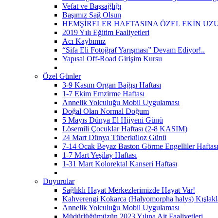
Vefat ve Başsağlığı
Başımız Sağ Olsun
HEMŞİRELER HAFTASINA ÖZEL EKİN UZ
2019 Yılı Eğitim Faaliyetleri
Acı Kaybımız
“Şifa Eli Fotoğraf Yarışması” Devam Ediyor!..
Yapısal Off-Road Girişim Kursu
Özel Günler
3-9 Kasım Organ Bağışı Haftası
1-7 Ekim Emzirme Haftası
Annelik Yolculuğu Mobil Uygulaması
Doğal Olan Normal Doğum
5 Mayıs Dünya El Hijyeni Günü
Lösemili Çocuklar Haftası (2-8 KASIM)
24 Mart Dünya Tüberküloz Günü
7-14 Ocak Beyaz Baston Görme Engelliler Haftas
1-7 Mart Yeşilay Haftası
1-31 Mart Kolorektal Kanseri Haftası
Duyurular
Sağlıklı Hayat Merkezlerimizde Hayat Var!
Kahverengi Kokarca (Halyomorpha halys) Kışlakla
Annelik Yolculuğu Mobil Uygulaması
Müdürlüğümüzün 2023 Yılına Ait Faaliyetleri