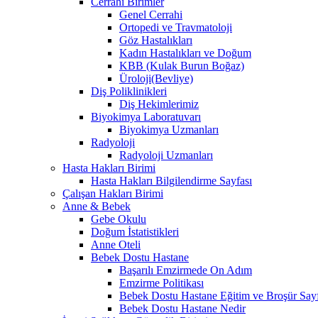
Cerrahi Birimler
Genel Cerrahi
Ortopedi ve Travmatoloji
Göz Hastalıkları
Kadın Hastalıkları ve Doğum
KBB (Kulak Burun Boğaz)
Üroloji(Bevliye)
Diş Poliklinikleri
Diş Hekimlerimiz
Biyokimya Laboratuvarı
Biyokimya Uzmanları
Radyoloji
Radyoloji Uzmanları
Hasta Hakları Birimi
Hasta Hakları Bilgilendirme Sayfası
Çalışan Hakları Birimi
Anne & Bebek
Gebe Okulu
Doğum İstatistikleri
Anne Oteli
Bebek Dostu Hastane
Başarılı Emzirmede On Adım
Emzirme Politikası
Bebek Dostu Hastane Eğitim ve Broşür Sayf
Bebek Dostu Hastane Nedir