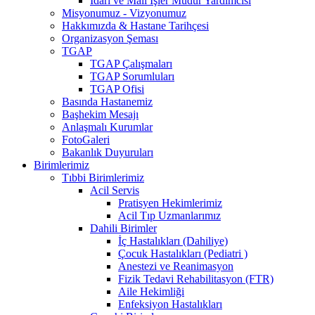
İdari ve Mali İşler Müdür Yardımcısı
Misyonumuz - Vizyonumuz
Hakkımızda & Hastane Tarihçesi
Organizasyon Şeması
TGAP
TGAP Çalışmaları
TGAP Sorumluları
TGAP Ofisi
Basında Hastanemiz
Başhekim Mesajı
Anlaşmalı Kurumlar
FotoGaleri
Bakanlık Duyuruları
Birimlerimiz
Tıbbi Birimlerimiz
Acil Servis
Pratisyen Hekimlerimiz
Acil Tıp Uzmanlarımız
Dahili Birimler
İç Hastalıkları (Dahiliye)
Çocuk Hastalıkları (Pediatri )
Anestezi ve Reanimasyon
Fizik Tedavi Rehabilitasyon (FTR)
Aile Hekimliği
Enfeksiyon Hastalıkları