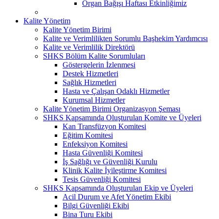
Organ Bağışı Haftası Etkinliğimiz
Kalite Yönetim
Kalite Yönetim Birimi
Kalite ve Verimlilikten Sorumlu Başhekim Yardımcısı
Kalite ve Verimlilik Direktörü
SHKS Bölüm Kalite Sorumluları
Göstergelerin İzlenmesi
Destek Hizmetleri
Sağlık Hizmetleri
Hasta ve Çalışan Odaklı Hizmetler
Kurumsal Hizmetler
Kalite Yönetim Birimi Organizasyon Şeması
SHKS Kapsamında Oluşturulan Komite ve Üyeleri
Kan Transfüzyon Komitesi
Eğitim Komitesi
Enfeksiyon Komitesi
Hasta Güvenliği Komitesi
İş Sağlığı ve Güvenliği Kurulu
Klinik Kalite İyileştirme Komitesi
Tesis Güvenliği Komitesi
SHKS Kapsamında Oluşturulan Ekip ve Üyeleri
Acil Durum ve Afet Yönetim Ekibi
Bilgi Güvenliği Ekibi
Bina Turu Ekibi