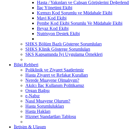
Hasta / Yakınları ve Çalışan Görüşlerini Değerlend
İlaç Yönetimi Ekibi
Kırmızı Kod Sorumlu ve Müdahale Ekibi
Mavi Kod Ekibi
Pembe Kod Ekibi Sorumlu Ve Müdahale Ekibi
Beyaz Kod Ekibi
Nutrisyon Destek Ekibi
SHKS Bölüm Bazlı Gösterge Sorumluları
SHKS Klinik Gösterge Sorumluları
SKS Kapsamında İyi Uygulama Örnekleri
Bilgi Rehberi
Poliklinik ve Ziyaret Saatlerimiz
Hasta Ziyaret ve Refakat Kuralları
Nerede Muayene Olmalıyım?
Akılcı İlaç Kullanım Politikamız
Organ Bağışı
e-Nabız
Nasıl Muayene Olurum?
Hasta Sorumlulukları
Hasta Hakları
Hizmet Standartları Tablosu
İletişim & Ulaşım