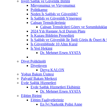
İşyeri Sağlık ve Güvenlik Birimi
Misyonumuz ve Vizyonumuz
Politikamız
Neden İş Sağlığı ve Güvenliği?
İş Sağlığı ve Güvenliği Yönergesi
Çalışan Temsilcilerimiz
Çalışan Temsilcileri Görev ve Sorumluluklar
2024 Yılı Hastane Acil Durum Planı
İş Kazası Bildirim Prosedürü
İş Sağlığı ve Güvenliği İle İlgili Görüş & Öneri &
İş Güvenliğinde 10 Altın Kural
İş Yeri Hekimi
Dr. Mehmet Ersen AYATA
Diyet Polikliniği
Diyetisyen
Derya KALON
Yoğun Bakım Ünitesi
Palyatif Bakım Merkezi
Evde Sağlık Hizmetleri
Evde Sağlık Hizmetleri Ekibimiz
Dr. Mehmet Ersen AYATA
Eğitim Birimi
Eğitim Faaliyetlerimiz
En İyi Narkotik Polisi Anne