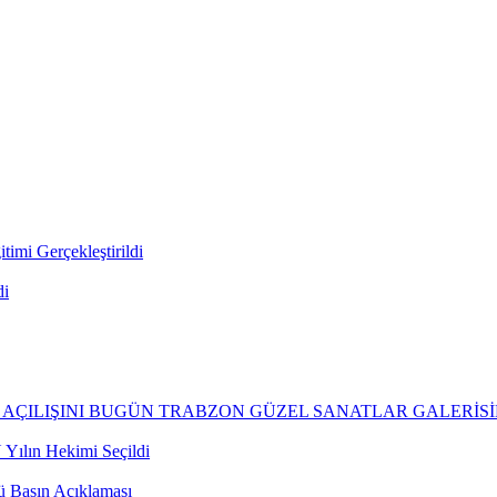
imi Gerçekleştirildi
di
İN AÇILIŞINI BUGÜN TRABZON GÜZEL SANATLAR GALERİSİ
ılın Hekimi Seçildi
ü Basın Açıklaması