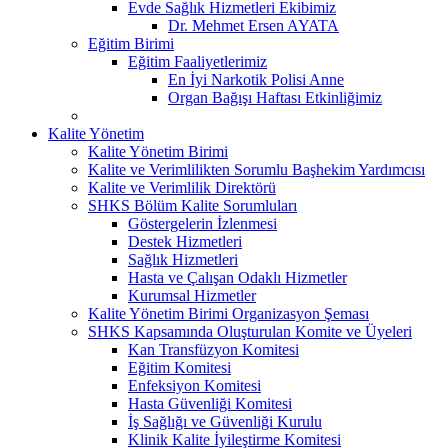
Evde Sağlık Hizmetleri Ekibimiz
Dr. Mehmet Ersen AYATA
Eğitim Birimi
Eğitim Faaliyetlerimiz
En İyi Narkotik Polisi Anne
Organ Bağışı Haftası Etkinliğimiz
Kalite Yönetim
Kalite Yönetim Birimi
Kalite ve Verimlilikten Sorumlu Başhekim Yardımcısı
Kalite ve Verimlilik Direktörü
SHKS Bölüm Kalite Sorumluları
Göstergelerin İzlenmesi
Destek Hizmetleri
Sağlık Hizmetleri
Hasta ve Çalışan Odaklı Hizmetler
Kurumsal Hizmetler
Kalite Yönetim Birimi Organizasyon Şeması
SHKS Kapsamında Oluşturulan Komite ve Üyeleri
Kan Transfüzyon Komitesi
Eğitim Komitesi
Enfeksiyon Komitesi
Hasta Güvenliği Komitesi
İş Sağlığı ve Güvenliği Kurulu
Klinik Kalite İyileştirme Komitesi