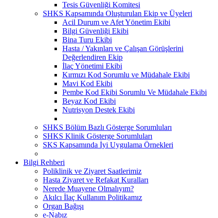
Tesis Güvenliği Komitesi
SHKS Kapsamında Oluşturulan Ekip ve Üyeleri
Acil Durum ve Afet Yönetim Ekibi
Bilgi Güvenliği Ekibi
Bina Turu Ekibi
Hasta / Yakınları ve Çalışan Görüşlerini
Değerlendiren Ekip
İlaç Yönetimi Ekibi
Kırmızı Kod Sorumlu ve Müdahale Ekibi
Mavi Kod Ekibi
Pembe Kod Ekibi Sorumlu Ve Müdahale Ekibi
Beyaz Kod Ekibi
Nutrisyon Destek Ekibi
SHKS Bölüm Bazlı Gösterge Sorumluları
SHKS Klinik Gösterge Sorumluları
SKS Kapsamında İyi Uygulama Örnekleri
Bilgi Rehberi
Poliklinik ve Ziyaret Saatlerimiz
Hasta Ziyaret ve Refakat Kuralları
Nerede Muayene Olmalıyım?
Akılcı İlaç Kullanım Politikamız
Organ Bağışı
e-Nabız