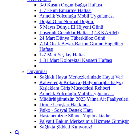
3-9 Kasım Organ Bağışı Haftası
1-7 Ekim Emzirme Haftası
Annelik Yolculuğu Mobil Uygulaması
Doğal Olan Normal Doğum
5 Mayıs Dünya El Hijyeni Günü
Lösemili Çocuklar Haftası (2-8 KASIM)
24 Mart Dünya Tüberküloz Günü
7-14 Ocak Beyaz Baston Görme Engelliler
Haftası
1-7 Mart Yeşilay Haftası
1-31 Mart Kolorektal Kanseri Haftası
Duyurular
Sağlıklı Hayat Merkezlerimizde Hayat Var!
Kahverengi Kokarca (Halyomorpha halys)
Kışlaklara Giriş Mücadelesi Rehberi
Annelik Yolculuğu Mobil Uygulaması
Müdürlüğümüzün 2023 Yılına Ait Faaliyetleri
Drone Uçuşları Hakkında
Psiko - Sosyal Destek Hattı
Hastanemizde Sünnet Yapılmaktadır
Palyatif Bakım Merkezimiz Hizmete Girmiştir
Sağlıkta Şiddeti Kınıyoruz!