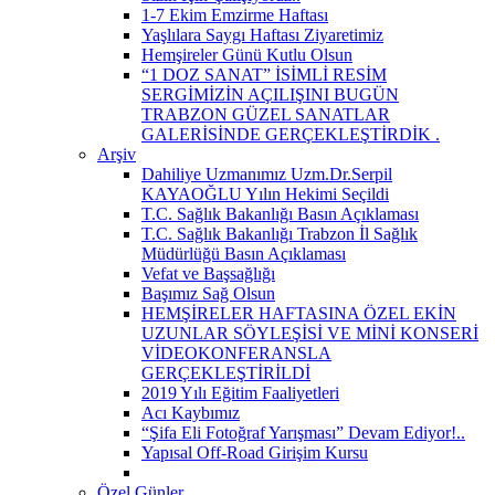
1-7 Ekim Emzirme Haftası
Yaşlılara Saygı Haftası Ziyaretimiz
Hemşireler Günü Kutlu Olsun
“1 DOZ SANAT” İSİMLİ RESİM
SERGİMİZİN AÇILIŞINI BUGÜN
TRABZON GÜZEL SANATLAR
GALERİSİNDE GERÇEKLEŞTİRDİK ​.
Arşiv
Dahiliye Uzmanımız Uzm.Dr.Serpil
KAYAOĞLU Yılın Hekimi Seçildi
T.C. Sağlık Bakanlığı Basın Açıklaması
T.C. Sağlık Bakanlığı Trabzon İl Sağlık
Müdürlüğü Basın Açıklaması
Vefat ve Başsağlığı
Başımız Sağ Olsun
HEMŞİRELER HAFTASINA ÖZEL EKİN
UZUNLAR SÖYLEŞİSİ VE MİNİ KONSERİ
VİDEOKONFERANSLA
GERÇEKLEŞTİRİLDİ
2019 Yılı Eğitim Faaliyetleri
Acı Kaybımız
“Şifa Eli Fotoğraf Yarışması” Devam Ediyor!..
Yapısal Off-Road Girişim Kursu
Özel Günler