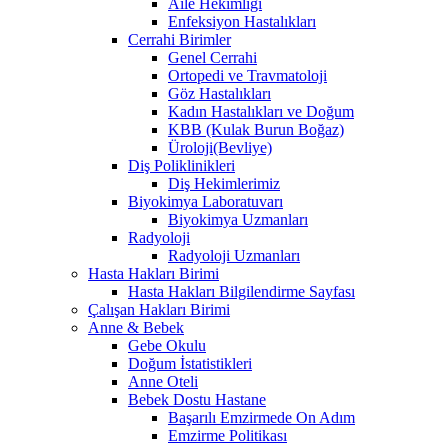
Aile Hekimliği
Enfeksiyon Hastalıkları
Cerrahi Birimler
Genel Cerrahi
Ortopedi ve Travmatoloji
Göz Hastalıkları
Kadın Hastalıkları ve Doğum
KBB (Kulak Burun Boğaz)
Üroloji(Bevliye)
Diş Poliklinikleri
Diş Hekimlerimiz
Biyokimya Laboratuvarı
Biyokimya Uzmanları
Radyoloji
Radyoloji Uzmanları
Hasta Hakları Birimi
Hasta Hakları Bilgilendirme Sayfası
Çalışan Hakları Birimi
Anne & Bebek
Gebe Okulu
Doğum İstatistikleri
Anne Oteli
Bebek Dostu Hastane
Başarılı Emzirmede On Adım
Emzirme Politikası