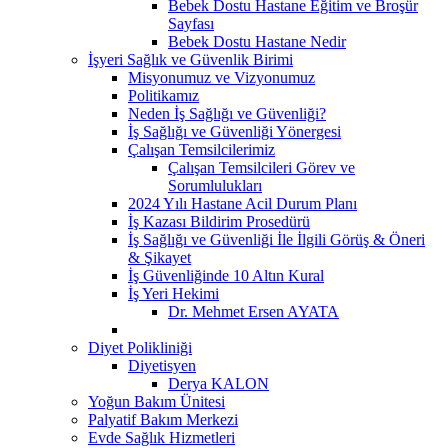
Bebek Dostu Hastane Eğitim ve Broşür
Sayfası
Bebek Dostu Hastane Nedir
İşyeri Sağlık ve Güvenlik Birimi
Misyonumuz ve Vizyonumuz
Politikamız
Neden İş Sağlığı ve Güvenliği?
İş Sağlığı ve Güvenliği Yönergesi
Çalışan Temsilcilerimiz
Çalışan Temsilcileri Görev ve
Sorumlulukları
2024 Yılı Hastane Acil Durum Planı
İş Kazası Bildirim Prosedürü
İş Sağlığı ve Güvenliği İle İlgili Görüş & Öneri
& Şikayet
İş Güvenliğinde 10 Altın Kural
İş Yeri Hekimi
Dr. Mehmet Ersen AYATA
Diyet Polikliniği
Diyetisyen
Derya KALON
Yoğun Bakım Ünitesi
Palyatif Bakım Merkezi
Evde Sağlık Hizmetleri