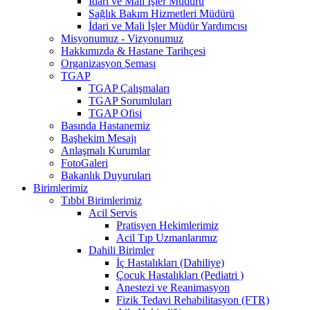
İdari ve Mali İşler Müdürü
Sağlık Bakım Hizmetleri Müdürü
İdari ve Mali İşler Müdür Yardımcısı
Misyonumuz - Vizyonumuz
Hakkımızda & Hastane Tarihçesi
Organizasyon Şeması
TGAP
TGAP Çalışmaları
TGAP Sorumluları
TGAP Ofisi
Basında Hastanemiz
Başhekim Mesajı
Anlaşmalı Kurumlar
FotoGaleri
Bakanlık Duyuruları
Birimlerimiz
Tıbbi Birimlerimiz
Acil Servis
Pratisyen Hekimlerimiz
Acil Tıp Uzmanlarımız
Dahili Birimler
İç Hastalıkları (Dahiliye)
Çocuk Hastalıkları (Pediatri )
Anestezi ve Reanimasyon
Fizik Tedavi Rehabilitasyon (FTR)