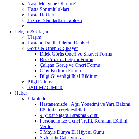
Nasıl Muayene Olurum?
Hasta Sorumlulukları
Hasta Hakları
Hizmet Standartları Tablosu
İletişim & Ulaşım
Ulaşım
Hastane Dahili Telefon Rehberi
Görüş & Öneri & Şikayet
Dilek Görüş Öneri ve Şikayet Formu
Bize Yazın - İletişim Formu
Çalışan Görüş ve Öneri Formu
Olay Bildirim Formu
Bilgi Güvenliği İhlal Bildirimi
Bilgi Edinme
SABİM / CİMER
Haber
Etkinlikler
Hastanemizde "Ağrı Yönetimi ve Yara Bakımı"
Eğitimi Gerçekleştirildi
9 Şubat Sigara Bırakma Günü
Personelimize Genel Trafik Kuralları Eğitimi
Verildi
5 Mayıs Dünya El Hijyeni Günü
Sizin İçin Çalışıyoruz..