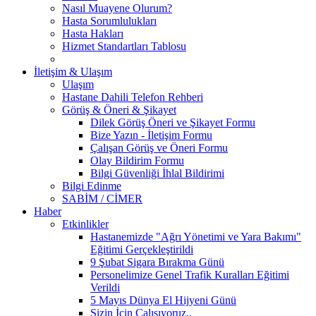
Nasıl Muayene Olurum?
Hasta Sorumlulukları
Hasta Hakları
Hizmet Standartları Tablosu
İletişim & Ulaşım
Ulaşım
Hastane Dahili Telefon Rehberi
Görüş & Öneri & Şikayet
Dilek Görüş Öneri ve Şikayet Formu
Bize Yazın - İletişim Formu
Çalışan Görüş ve Öneri Formu
Olay Bildirim Formu
Bilgi Güvenliği İhlal Bildirimi
Bilgi Edinme
SABİM / CİMER
Haber
Etkinlikler
Hastanemizde "Ağrı Yönetimi ve Yara Bakımı"
Eğitimi Gerçekleştirildi
9 Şubat Sigara Bırakma Günü
Personelimize Genel Trafik Kuralları Eğitimi
Verildi
5 Mayıs Dünya El Hijyeni Günü
Sizin İçin Çalışıyoruz..