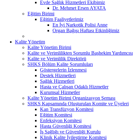
Evde Sağlık Hizmetleri Ekibimiz
Dr. Mehmet Ersen AYATA
Eğitim Birimi
Eğitim Faaliyetlerimiz
En İyi Narkotik Polisi Anne
Organ Bağışı Haftası Etkinliğimiz
Kalite Yönetim
Kalite Yönetim Birimi
Kalite ve Verimlilikten Sorumlu Başhekim Yardımcısı
Kalite ve Verimlilik Direktörü
SHKS Bölüm Kalite Sorumluları
Göstergelerin İzlenmesi
Destek Hizmetleri
Sağlık Hizmetleri
Hasta ve Çalışan Odaklı Hizmetler
Kurumsal Hizmetler
Kalite Yönetim Birimi Organizasyon Şeması
SHKS Kapsamında Oluşturulan Komite ve Üyeleri
Kan Transfüzyon Komitesi
Eğitim Komitesi
Enfeksiyon Komitesi
Hasta Güvenliği Komitesi
İş Sağlığı ve Güvenliği Kurulu
Klinik Kalite İyileştirme Komitesi