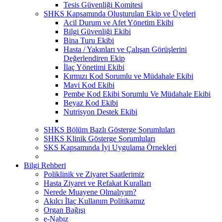
Tesis Güvenliği Komitesi
SHKS Kapsamında Oluşturulan Ekip ve Üyeleri
Acil Durum ve Afet Yönetim Ekibi
Bilgi Güvenliği Ekibi
Bina Turu Ekibi
Hasta / Yakınları ve Çalışan Görüşlerini
Değerlendiren Ekip
İlaç Yönetimi Ekibi
Kırmızı Kod Sorumlu ve Müdahale Ekibi
Mavi Kod Ekibi
Pembe Kod Ekibi Sorumlu Ve Müdahale Ekibi
Beyaz Kod Ekibi
Nutrisyon Destek Ekibi
SHKS Bölüm Bazlı Gösterge Sorumluları
SHKS Klinik Gösterge Sorumluları
SKS Kapsamında İyi Uygulama Örnekleri
Bilgi Rehberi
Poliklinik ve Ziyaret Saatlerimiz
Hasta Ziyaret ve Refakat Kuralları
Nerede Muayene Olmalıyım?
Akılcı İlaç Kullanım Politikamız
Organ Bağışı
e-Nabız