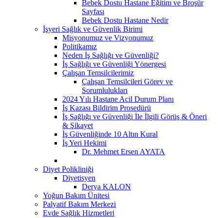
Bebek Dostu Hastane Eğitim ve Broşür
Sayfası
Bebek Dostu Hastane Nedir
İşyeri Sağlık ve Güvenlik Birimi
Misyonumuz ve Vizyonumuz
Politikamız
Neden İş Sağlığı ve Güvenliği?
İş Sağlığı ve Güvenliği Yönergesi
Çalışan Temsilcilerimiz
Çalışan Temsilcileri Görev ve
Sorumlulukları
2024 Yılı Hastane Acil Durum Planı
İş Kazası Bildirim Prosedürü
İş Sağlığı ve Güvenliği İle İlgili Görüş & Öneri
& Şikayet
İş Güvenliğinde 10 Altın Kural
İş Yeri Hekimi
Dr. Mehmet Ersen AYATA
Diyet Polikliniği
Diyetisyen
Derya KALON
Yoğun Bakım Ünitesi
Palyatif Bakım Merkezi
Evde Sağlık Hizmetleri