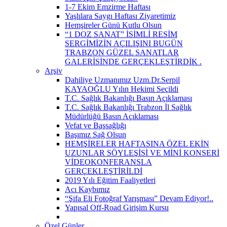
1-7 Ekim Emzirme Haftası
Yaşlılara Saygı Haftası Ziyaretimiz
Hemşireler Günü Kutlu Olsun
“1 DOZ SANAT” İSİMLİ RESİM
SERGİMİZİN AÇILIŞINI BUGÜN
TRABZON GÜZEL SANATLAR
GALERİSİNDE GERÇEKLEŞTİRDİK ​.
Arşiv
Dahiliye Uzmanımız Uzm.Dr.Serpil
KAYAOĞLU Yılın Hekimi Seçildi
T.C. Sağlık Bakanlığı Basın Açıklaması
T.C. Sağlık Bakanlığı Trabzon İl Sağlık
Müdürlüğü Basın Açıklaması
Vefat ve Başsağlığı
Başımız Sağ Olsun
HEMŞİRELER HAFTASINA ÖZEL EKİN
UZUNLAR SÖYLEŞİSİ VE MİNİ KONSERİ
VİDEOKONFERANSLA
GERÇEKLEŞTİRİLDİ
2019 Yılı Eğitim Faaliyetleri
Acı Kaybımız
“Şifa Eli Fotoğraf Yarışması” Devam Ediyor!..
Yapısal Off-Road Girişim Kursu
Özel Günler