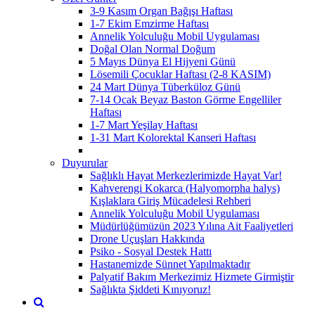
3-9 Kasım Organ Bağışı Haftası
1-7 Ekim Emzirme Haftası
Annelik Yolculuğu Mobil Uygulaması
Doğal Olan Normal Doğum
5 Mayıs Dünya El Hijyeni Günü
Lösemili Çocuklar Haftası (2-8 KASIM)
24 Mart Dünya Tüberküloz Günü
7-14 Ocak Beyaz Baston Görme Engelliler
Haftası
1-7 Mart Yeşilay Haftası
1-31 Mart Kolorektal Kanseri Haftası
Duyurular
Sağlıklı Hayat Merkezlerimizde Hayat Var!
Kahverengi Kokarca (Halyomorpha halys)
Kışlaklara Giriş Mücadelesi Rehberi
Annelik Yolculuğu Mobil Uygulaması
Müdürlüğümüzün 2023 Yılına Ait Faaliyetleri
Drone Uçuşları Hakkında
Psiko - Sosyal Destek Hattı
Hastanemizde Sünnet Yapılmaktadır
Palyatif Bakım Merkezimiz Hizmete Girmiştir
Sağlıkta Şiddeti Kınıyoruz!