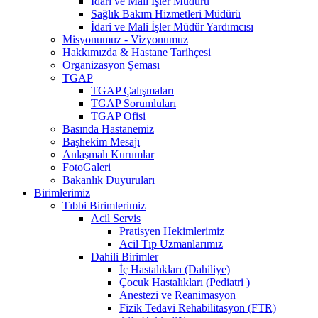
İdari ve Mali İşler Müdürü
Sağlık Bakım Hizmetleri Müdürü
İdari ve Mali İşler Müdür Yardımcısı
Misyonumuz - Vizyonumuz
Hakkımızda & Hastane Tarihçesi
Organizasyon Şeması
TGAP
TGAP Çalışmaları
TGAP Sorumluları
TGAP Ofisi
Basında Hastanemiz
Başhekim Mesajı
Anlaşmalı Kurumlar
FotoGaleri
Bakanlık Duyuruları
Birimlerimiz
Tıbbi Birimlerimiz
Acil Servis
Pratisyen Hekimlerimiz
Acil Tıp Uzmanlarımız
Dahili Birimler
İç Hastalıkları (Dahiliye)
Çocuk Hastalıkları (Pediatri )
Anestezi ve Reanimasyon
Fizik Tedavi Rehabilitasyon (FTR)