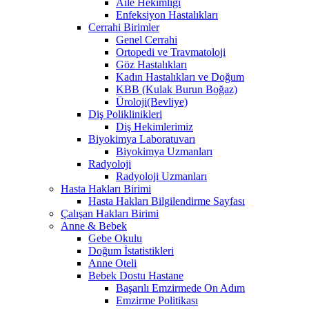
Aile Hekimliği
Enfeksiyon Hastalıkları
Cerrahi Birimler
Genel Cerrahi
Ortopedi ve Travmatoloji
Göz Hastalıkları
Kadın Hastalıkları ve Doğum
KBB (Kulak Burun Boğaz)
Üroloji(Bevliye)
Diş Poliklinikleri
Diş Hekimlerimiz
Biyokimya Laboratuvarı
Biyokimya Uzmanları
Radyoloji
Radyoloji Uzmanları
Hasta Hakları Birimi
Hasta Hakları Bilgilendirme Sayfası
Çalışan Hakları Birimi
Anne & Bebek
Gebe Okulu
Doğum İstatistikleri
Anne Oteli
Bebek Dostu Hastane
Başarılı Emzirmede On Adım
Emzirme Politikası