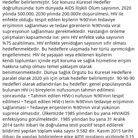
Hedefler belirlenmiştir. Söz konusu Küresel Hedefler
doğrultusunda; tüm dünyada AIDS İlişkili Ölüm sayısının, 2020
yılında 500.000, 2030 yılında 200.000’e düşürülmesi, HIV ile
enfekte olduğu tespit edilen kişilerin %90’ının tedaviye
erişiminin sağlanması ve tedavi görenlerin %90’ında viral
supresyonun sağlanması gerekmektedir. Hastalığın önleme
çalışmaları kapsamında ise; yeni HIV enfekte vaka sayısının
%75 azaltılması, HIV enfekte yenidoğan sayısının sıfır olması
hedeflenmektedir. Bu hedeflere ulaşmada her türlü ayrımcılığın
engellenmesi; HIV ile yaşayan veya etkilenen kişilerin
kendi toplumları içinde eşit koruma ve sağlık hizmetine erişim
hakkına sahip olması temel yaklaşım olarak
benimsenmektedir. Dünya Sağlık Örgütü bu Küresel Hedeflere
paralel olarak 2020 yılı için ortak hedefler belirlemiştir. 90-90-90
Hedefleri olarak adlandırılan bu hedefler; genel popülasyonda
bulunan HIV (+) bireylerin nüfusunun tahmin edilmesi
sonrasında: • Tahmin edilen HIV(+) nüfusun %90’ının tespit
edilmesi • Tespit edilen HIV(+) lerin %90’ının tedaviye erişiminin
sağlanması • Tedaviye erişenlerin %90’ının viral yükünün
suprese olmasıdır. Ülkemizde 1985 yılından bu yana HIV/AIDS
enfeksiyonu görülmektedir. 1985 yılından bu yana 31 Aralık
2014 tarihi itibari ile doğrulama testi pozitif tespit edilerek
bildirimi yapılan toplam vaka sayısı 9.582 dir. Kasım 2015 tarihi
itibarı ile yapılan bildirimlere göre AIDS insidansı yüzbinde 0,15