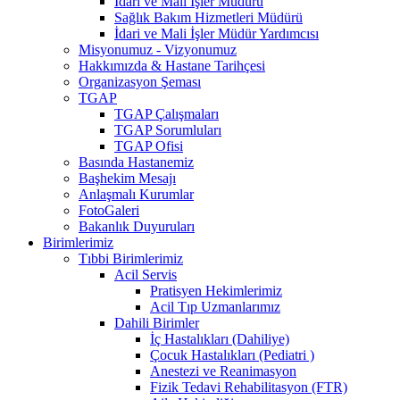
İdari ve Mali İşler Müdürü
Sağlık Bakım Hizmetleri Müdürü
İdari ve Mali İşler Müdür Yardımcısı
Misyonumuz - Vizyonumuz
Hakkımızda & Hastane Tarihçesi
Organizasyon Şeması
TGAP
TGAP Çalışmaları
TGAP Sorumluları
TGAP Ofisi
Basında Hastanemiz
Başhekim Mesajı
Anlaşmalı Kurumlar
FotoGaleri
Bakanlık Duyuruları
Birimlerimiz
Tıbbi Birimlerimiz
Acil Servis
Pratisyen Hekimlerimiz
Acil Tıp Uzmanlarımız
Dahili Birimler
İç Hastalıkları (Dahiliye)
Çocuk Hastalıkları (Pediatri )
Anestezi ve Reanimasyon
Fizik Tedavi Rehabilitasyon (FTR)