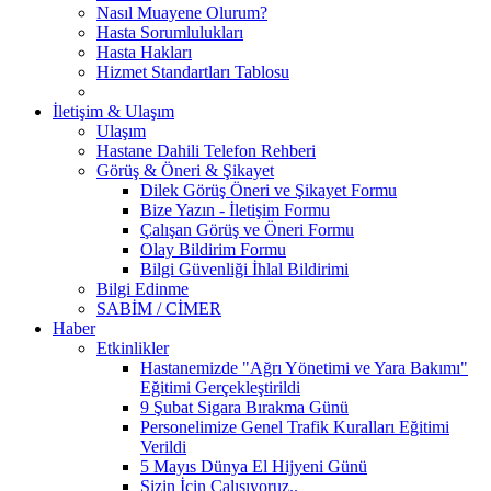
Nasıl Muayene Olurum?
Hasta Sorumlulukları
Hasta Hakları
Hizmet Standartları Tablosu
İletişim & Ulaşım
Ulaşım
Hastane Dahili Telefon Rehberi
Görüş & Öneri & Şikayet
Dilek Görüş Öneri ve Şikayet Formu
Bize Yazın - İletişim Formu
Çalışan Görüş ve Öneri Formu
Olay Bildirim Formu
Bilgi Güvenliği İhlal Bildirimi
Bilgi Edinme
SABİM / CİMER
Haber
Etkinlikler
Hastanemizde "Ağrı Yönetimi ve Yara Bakımı"
Eğitimi Gerçekleştirildi
9 Şubat Sigara Bırakma Günü
Personelimize Genel Trafik Kuralları Eğitimi
Verildi
5 Mayıs Dünya El Hijyeni Günü
Sizin İçin Çalışıyoruz..