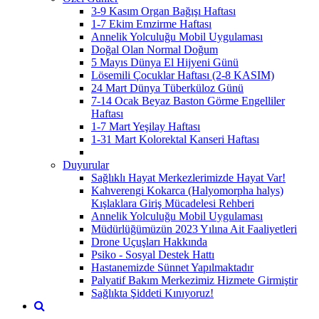
3-9 Kasım Organ Bağışı Haftası
1-7 Ekim Emzirme Haftası
Annelik Yolculuğu Mobil Uygulaması
Doğal Olan Normal Doğum
5 Mayıs Dünya El Hijyeni Günü
Lösemili Çocuklar Haftası (2-8 KASIM)
24 Mart Dünya Tüberküloz Günü
7-14 Ocak Beyaz Baston Görme Engelliler
Haftası
1-7 Mart Yeşilay Haftası
1-31 Mart Kolorektal Kanseri Haftası
Duyurular
Sağlıklı Hayat Merkezlerimizde Hayat Var!
Kahverengi Kokarca (Halyomorpha halys)
Kışlaklara Giriş Mücadelesi Rehberi
Annelik Yolculuğu Mobil Uygulaması
Müdürlüğümüzün 2023 Yılına Ait Faaliyetleri
Drone Uçuşları Hakkında
Psiko - Sosyal Destek Hattı
Hastanemizde Sünnet Yapılmaktadır
Palyatif Bakım Merkezimiz Hizmete Girmiştir
Sağlıkta Şiddeti Kınıyoruz!