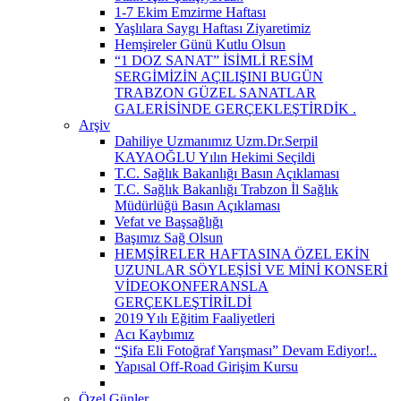
1-7 Ekim Emzirme Haftası
Yaşlılara Saygı Haftası Ziyaretimiz
Hemşireler Günü Kutlu Olsun
“1 DOZ SANAT” İSİMLİ RESİM
SERGİMİZİN AÇILIŞINI BUGÜN
TRABZON GÜZEL SANATLAR
GALERİSİNDE GERÇEKLEŞTİRDİK ​.
Arşiv
Dahiliye Uzmanımız Uzm.Dr.Serpil
KAYAOĞLU Yılın Hekimi Seçildi
T.C. Sağlık Bakanlığı Basın Açıklaması
T.C. Sağlık Bakanlığı Trabzon İl Sağlık
Müdürlüğü Basın Açıklaması
Vefat ve Başsağlığı
Başımız Sağ Olsun
HEMŞİRELER HAFTASINA ÖZEL EKİN
UZUNLAR SÖYLEŞİSİ VE MİNİ KONSERİ
VİDEOKONFERANSLA
GERÇEKLEŞTİRİLDİ
2019 Yılı Eğitim Faaliyetleri
Acı Kaybımız
“Şifa Eli Fotoğraf Yarışması” Devam Ediyor!..
Yapısal Off-Road Girişim Kursu
Özel Günler