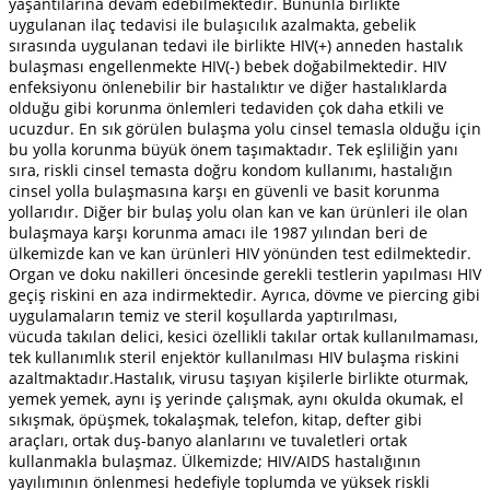
yaşantılarına devam edebilmektedir. Bununla birlikte
uygulanan ilaç tedavisi ile bulaşıcılık azalmakta, gebelik
sırasında uygulanan tedavi ile birlikte HIV(+) anneden hastalık
bulaşması engellenmekte HIV(-) bebek doğabilmektedir. HIV
enfeksiyonu önlenebilir bir hastalıktır ve diğer hastalıklarda
olduğu gibi korunma önlemleri tedaviden çok daha etkili ve
ucuzdur. En sık görülen bulaşma yolu cinsel temasla olduğu için
bu yolla korunma büyük önem taşımaktadır. Tek eşliliğin yanı
sıra, riskli cinsel temasta doğru kondom kullanımı, hastalığın
cinsel yolla bulaşmasına karşı en güvenli ve basit korunma
yollarıdır. Diğer bir bulaş yolu olan kan ve kan ürünleri ile olan
bulaşmaya karşı korunma amacı ile 1987 yılından beri de
ülkemizde kan ve kan ürünleri HIV yönünden test edilmektedir.
Organ ve doku nakilleri öncesinde gerekli testlerin yapılması HIV
geçiş riskini en aza indirmektedir. Ayrıca, dövme ve piercing gibi
uygulamaların temiz ve steril koşullarda yaptırılması,
vücuda takılan delici, kesici özellikli takılar ortak kullanılmaması,
tek kullanımlık steril enjektör kullanılması HIV bulaşma riskini
azaltmaktadır.Hastalık, virusu taşıyan kişilerle birlikte oturmak,
yemek yemek, aynı iş yerinde çalışmak, aynı okulda okumak, el
sıkışmak, öpüşmek, tokalaşmak, telefon, kitap, defter gibi
araçları, ortak duş-banyo alanlarını ve tuvaletleri ortak
kullanmakla bulaşmaz. Ülkemizde; HIV/AIDS hastalığının
yayılımının önlenmesi hedefiyle toplumda ve yüksek riskli