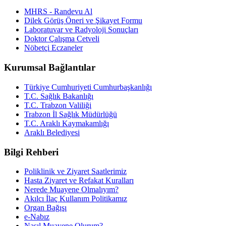
MHRS - Randevu Al
Dilek Görüş Öneri ve Şikayet Formu
Laboratuvar ve Radyoloji Sonuçları
Doktor Çalışma Cetveli
Nöbetçi Eczaneler
Kurumsal Bağlantılar
Türkiye Cumhuriyeti Cumhurbaşkanlığı
T.C. Sağlık Bakanlığı
T.C. Trabzon Valiliği
Trabzon İl Sağlık Müdürlüğü
T.C. Araklı Kaymakamlığı
Araklı Belediyesi
Bilgi Rehberi
Poliklinik ve Ziyaret Saatlerimiz
Hasta Ziyaret ve Refakat Kuralları
Nerede Muayene Olmalıyım?
Akılcı İlaç Kullanım Politikamız
Organ Bağışı
e-Nabız
Nasıl Muayene Olurum?