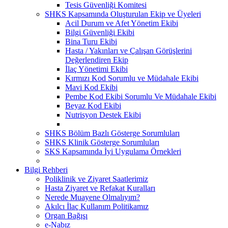
Tesis Güvenliği Komitesi
SHKS Kapsamında Oluşturulan Ekip ve Üyeleri
Acil Durum ve Afet Yönetim Ekibi
Bilgi Güvenliği Ekibi
Bina Turu Ekibi
Hasta / Yakınları ve Çalışan Görüşlerini
Değerlendiren Ekip
İlaç Yönetimi Ekibi
Kırmızı Kod Sorumlu ve Müdahale Ekibi
Mavi Kod Ekibi
Pembe Kod Ekibi Sorumlu Ve Müdahale Ekibi
Beyaz Kod Ekibi
Nutrisyon Destek Ekibi
SHKS Bölüm Bazlı Gösterge Sorumluları
SHKS Klinik Gösterge Sorumluları
SKS Kapsamında İyi Uygulama Örnekleri
Bilgi Rehberi
Poliklinik ve Ziyaret Saatlerimiz
Hasta Ziyaret ve Refakat Kuralları
Nerede Muayene Olmalıyım?
Akılcı İlaç Kullanım Politikamız
Organ Bağışı
e-Nabız