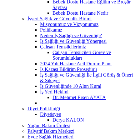
Bebek Dostu Hastane Eğitim ve Broşür
Sayfası
Bebek Dostu Hastane Nedir
İşyeri Sağlık ve Güvenlik Birimi
Misyonumuz ve Vizyonumuz
Politikamız
Neden İş Sağlığı ve Güvenliği?
İş Sağlığı ve Güvenliği Yönergesi
Çalışan Temsilcilerimiz
Çalışan Temsilcileri Görev ve
Sorumlulukları
2024 Yılı Hastane Acil Durum Planı
İş Kazası Bildirim Prosedürü
İş Sağlığı ve Güvenliği İle İlgili Görüş & Öneri
& Şikayet
İş Güvenliğinde 10 Altın Kural
İş Yeri Hekimi
Dr. Mehmet Ersen AYATA
Diyet Polikliniği
Diyetisyen
Derya KALON
Yoğun Bakım Ünitesi
Palyatif Bakım Merkezi
Evde Sağlık Hizmetleri