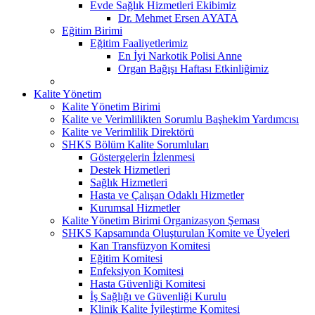
Evde Sağlık Hizmetleri Ekibimiz
Dr. Mehmet Ersen AYATA
Eğitim Birimi
Eğitim Faaliyetlerimiz
En İyi Narkotik Polisi Anne
Organ Bağışı Haftası Etkinliğimiz
Kalite Yönetim
Kalite Yönetim Birimi
Kalite ve Verimlilikten Sorumlu Başhekim Yardımcısı
Kalite ve Verimlilik Direktörü
SHKS Bölüm Kalite Sorumluları
Göstergelerin İzlenmesi
Destek Hizmetleri
Sağlık Hizmetleri
Hasta ve Çalışan Odaklı Hizmetler
Kurumsal Hizmetler
Kalite Yönetim Birimi Organizasyon Şeması
SHKS Kapsamında Oluşturulan Komite ve Üyeleri
Kan Transfüzyon Komitesi
Eğitim Komitesi
Enfeksiyon Komitesi
Hasta Güvenliği Komitesi
İş Sağlığı ve Güvenliği Kurulu
Klinik Kalite İyileştirme Komitesi