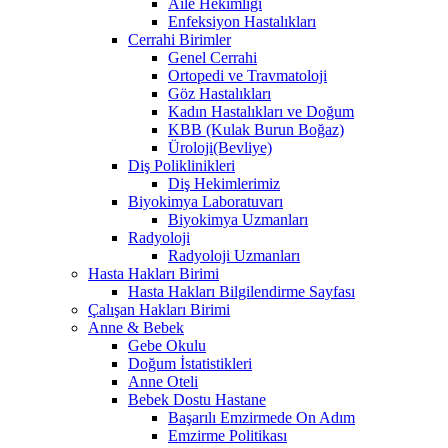
Aile Hekimliği
Enfeksiyon Hastalıkları
Cerrahi Birimler
Genel Cerrahi
Ortopedi ve Travmatoloji
Göz Hastalıkları
Kadın Hastalıkları ve Doğum
KBB (Kulak Burun Boğaz)
Üroloji(Bevliye)
Diş Poliklinikleri
Diş Hekimlerimiz
Biyokimya Laboratuvarı
Biyokimya Uzmanları
Radyoloji
Radyoloji Uzmanları
Hasta Hakları Birimi
Hasta Hakları Bilgilendirme Sayfası
Çalışan Hakları Birimi
Anne & Bebek
Gebe Okulu
Doğum İstatistikleri
Anne Oteli
Bebek Dostu Hastane
Başarılı Emzirmede On Adım
Emzirme Politikası