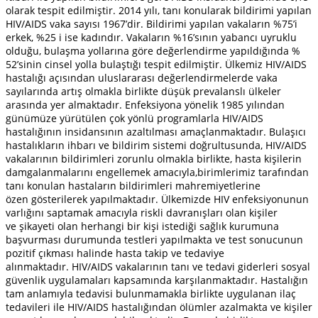
olarak tespit edilmiştir. 2014 yılı, tanı konularak bildirimi yapılan
HIV/AIDS vaka sayısı 1967’dir. Bildirimi yapılan vakaların %75’i
erkek, %25 i ise kadındır. Vakaların %16’sının yabancı uyruklu
olduğu, bulaşma yollarına göre değerlendirme yapıldığında %
52’sinin cinsel yolla bulaştığı tespit edilmiştir. Ülkemiz HIV/AIDS
hastalığı açısından uluslararası değerlendirmelerde vaka
sayılarında artış olmakla birlikte düşük prevalanslı ülkeler
arasında yer almaktadır. Enfeksiyona yönelik 1985 yılından
günümüze yürütülen çok yönlü programlarla HIV/AIDS
hastalığının insidansının azaltılması amaçlanmaktadır. Bulaşıcı
hastalıkların ihbarı ve bildirim sistemi doğrultusunda, HIV/AIDS
vakalarının bildirimleri zorunlu olmakla birlikte, hasta kişilerin
damgalanmalarını engellemek amacıyla,birimlerimiz tarafından
tanı konulan hastaların bildirimleri mahremiyetlerine
özen gösterilerek yapılmaktadır. Ülkemizde HIV enfeksiyonunun
varlığını saptamak amacıyla riskli davranışları olan kişiler
ve şikayeti olan herhangi bir kişi istediği sağlık kurumuna
başvurması durumunda testleri yapılmakta ve test sonucunun
pozitif çıkması halinde hasta takip ve tedaviye
alınmaktadır. HIV/AIDS vakalarının tanı ve tedavi giderleri sosyal
güvenlik uygulamaları kapsamında karşılanmaktadır. Hastalığın
tam anlamıyla tedavisi bulunmamakla birlikte uygulanan ilaç
tedavileri ile HIV/AIDS hastalığından ölümler azalmakta ve kişiler